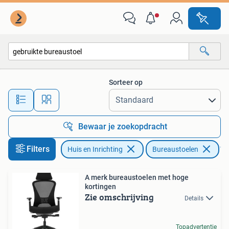
Bureaustoelen
Sorteer op
Alle afstanden…
Bewaar je zoekopdracht
Filters
Huis en Inrichting
Bureaustoelen
Ver
A merk bureaustoelen met hoge
kortingen
Zie omschrijving
Details
Topadvertentie