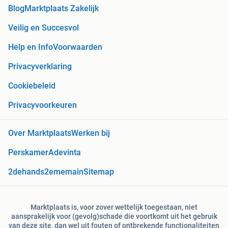
Blog
Marktplaats Zakelijk
Veilig en Succesvol
Help en Info
Voorwaarden
Privacyverklaring
Cookiebeleid
Privacyvoorkeuren
Over Marktplaats
Werken bij
Perskamer
Adevinta
2dehands
2ememain
Sitemap
Marktplaats is, voor zover wettelijk toegestaan, niet
aansprakelijk voor (gevolg)schade die voortkomt uit het gebruik
van deze site, dan wel uit fouten of ontbrekende functionaliteiten