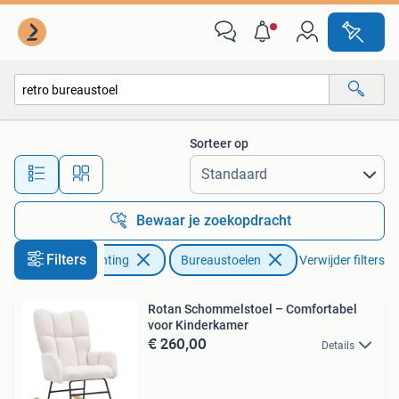
Bureaustoelen
Sorteer op
Alle afstanden…
Bewaar je zoekopdracht
Filters
Huis en Inrichting
Bureaustoelen
Verwijder filters
Rotan Schommelstoel – Comfortabel
voor Kinderkamer
€ 260,00
Details