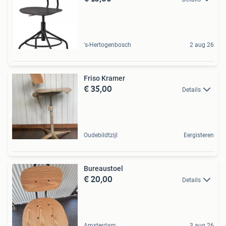
's-Hertogenbosch
2 aug 26
Friso Kramer
€ 35,00
Details
Oudebildtzijl
Eergisteren
Bureaustoel
€ 20,00
Details
Amsterdam
3 aug 26