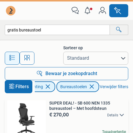
Bureaustoelen
Sorteer op
Alle afstanden…
Bewaar je zoekopdracht
Filters
Huis en Inrichting
Bureaustoelen
Verwijder filters
SUPER DEAL! - SB 600 NEN 1335
bureaustoel – Met hoofdsteun
€ 270,00
Details
Topadvertentie