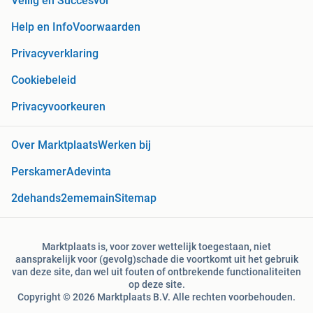
Veilig en Succesvol
Help en Info
Voorwaarden
Privacyverklaring
Cookiebeleid
Privacyvoorkeuren
Over Marktplaats
Werken bij
Perskamer
Adevinta
2dehands
2ememain
Sitemap
Marktplaats is, voor zover wettelijk toegestaan, niet
aansprakelijk voor (gevolg)schade die voortkomt uit het gebruik
van deze site, dan wel uit fouten of ontbrekende functionaliteiten
op deze site.
Copyright © 2026 Marktplaats B.V. Alle rechten voorbehouden.