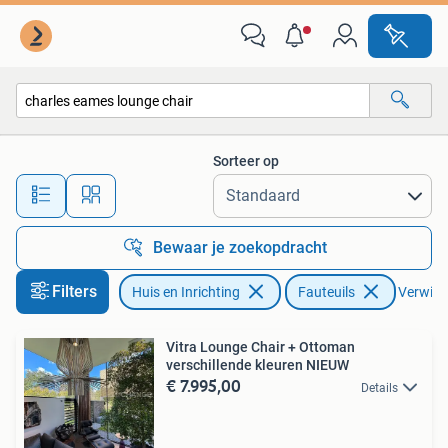
Fauteuils
Sorteer op
Alle afstanden…
Bewaar je zoekopdracht
Filters
Huis en Inrichting
Fauteuils
Verwijde
Vitra Lounge Chair + Ottoman
verschillende kleuren NIEUW
€ 7.995,00
Details