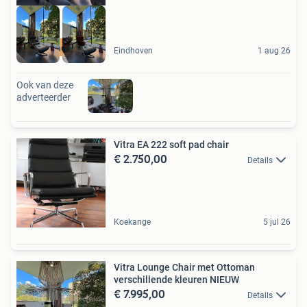
high-end outlet
Eindhoven
1 aug 26
Ook van deze
adverteerder
Vitra EA 222 soft pad chair
€ 2.750,00
Details
Koekange
5 jul 26
Vitra Lounge Chair met Ottoman
verschillende kleuren NIEUW
€ 7.995,00
Details