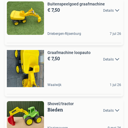
Buitenspeelgoed graafmachine
€ 7,50
Details
Driebergen-Rijsenburg
7 jul 26
Graafmachine loopauto
€ 7,50
Details
Waalwijk
1 jul 26
Shovel/tractor
Bieden
Details
Klazienaveen
9 mei 26