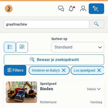
Speelgoed | Buiten | Los speelgoed
Sorteer op
Alle afstanden…
Bewaar je zoekopdracht
Filters
Kinderen en Baby's
Los speelgoed
V
Speelgoed
Bieden
Details
Rotsterhaule
Vandaag