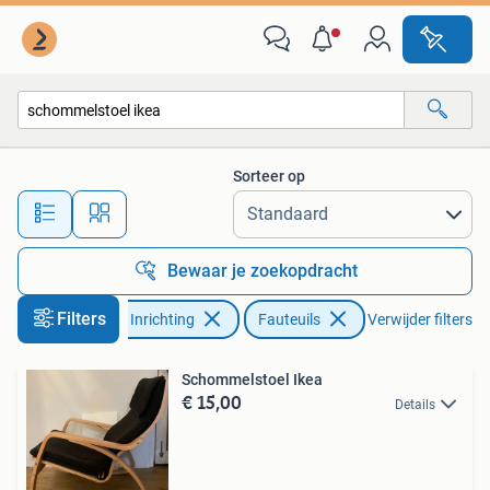
Fauteuils
Sorteer op
Alle afstanden…
Bewaar je zoekopdracht
Filters
Huis en Inrichting
Fauteuils
Verwijder filters
Schommelstoel Ikea
€ 15,00
Details