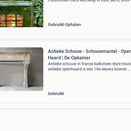
traditioneel frans kacheltje in huis, serre, boot 
tuinhuis, dat wil toch iedereen? Veel mensen l
zich afschrikken door de kosten of moeite die
Gebruikt
Ophalen
Antieke Schouw - Schouwmantel - Ope
Haard | De Opkamer
Antieke schouw in franse kalksteen deze mooi
antieke openhaard is een 19e-eeuws boeren
schouwmantel met herkomst frankrijk. In het 
referentienummer: 1454 periode: laat 18e eeu
1820-1840 her
Gebruikt