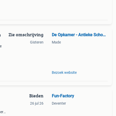
Zie omschrijving
De Opkamer - Antieke Schouwen
n
Gisteren
Made
e
kort
w, ca
Bezoek website
Bieden
Fun-Factory
26 jul 26
Deventer
zer