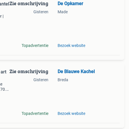
Zie omschrijving
De Opkamer
ntel
Gisteren
Made
 |
-19e-
arijs
Topadvertentie
Bezoek website
Zie omschrijving
De Blauwe Kachel
art
Gisteren
Breda
ke
970.
els
t deco
Topadvertentie
Bezoek website