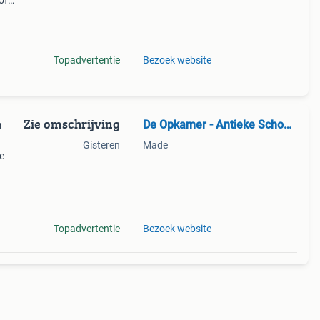
of
aten
 mog
Topadvertentie
Bezoek website
Zie omschrijving
De Opkamer - Antieke Schouwen
n
Gisteren
Made
e
kort
w, ca
Topadvertentie
Bezoek website