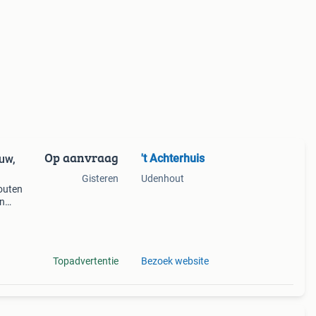
Op aanvraag
't Achterhuis
uw,
Gisteren
Udenhout
houten
en
n met
50
Topadvertentie
Bezoek website