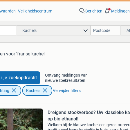
waarden
Veiligheidscentrum
Berichten
Meldingen
Kachels
A
ten
voor 'franse kachel'
Ontvang meldingen van
r je zoekopdracht
nieuwe zoekresultaten
chting
Kachels
Verwijder filters
Dreigend stookverbod? Uw klassieke ka
op bio ethanol!
Welkom bij de blauwe kachel een gerestaureer