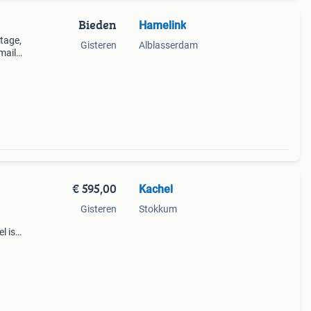
Bieden
Hamelink
ntage,
Gisteren
Alblasserdam
maille
laat
esto
€ 595,00
Kachel
Gisteren
Stokkum
l is
uur.