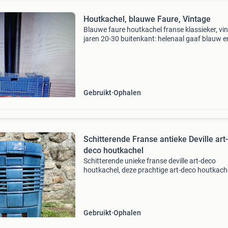
Houtkachel, blauwe Faure, Vintage
Blauwe faure houtkachel franse klassieker, vi
jaren 20-30 buitenkant: helenaal gaaf blauw e
binnenkant, schoon en verder ok, alleen vuurp
wat beschadigd door vuur, kan gewoon mee g
Gebruikt
Ophalen
Schitterende Franse antieke Deville art-
deco houtkachel
Schitterende unieke franse deville art-deco
houtkachel, deze prachtige art-deco houtkache
via de bovenzijde te vullen met hout. Aan de
voorzijde goed zicht op de vlammen van het v
Merk: devill
Gebruikt
Ophalen