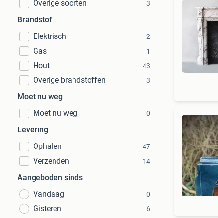
Overige soorten
3
Brandstof
Elektrisch
2
Gas
1
Hout
43
Overige brandstoffen
3
Moet nu weg
Moet nu weg
0
Levering
Ophalen
47
Verzenden
14
Aangeboden sinds
Vandaag
0
Gisteren
6