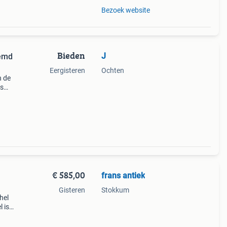
Bezoek website
Bieden
J
oemd
Eergisteren
Ochten
n de
rs
lles)
reerd
€ 585,00
frans antiek
Gisteren
Stokkum
hel
 is
e is