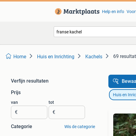
Help en info
Voor
69 resulta
Home
Huis en Inrichting
Kachels
Verfijn resultaten
Bewaa
Prijs
Huis en Inri
van
tot
€
€
Categorie
Wis de categorie