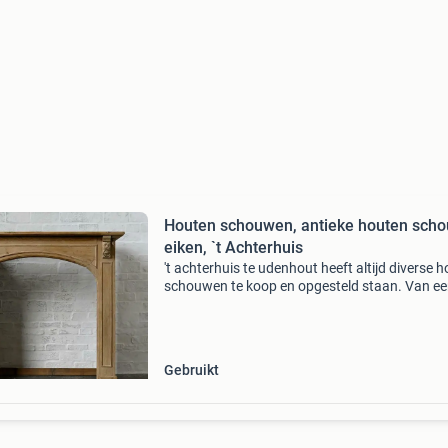
Houten schouwen, antieke houten scho
eiken, `t Achterhuis
't achterhuis te udenhout heeft altijd diverse 
schouwen te koop en opgesteld staan. Van e
kleine houten hoek-schouw, middelgroot tot e
houten ombouw kasteel schouwen van wel 3,
met
Gebruikt