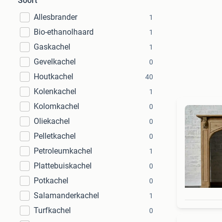
Soort
Allesbrander
1
Bio-ethanolhaard
1
Gaskachel
1
Gevelkachel
0
Houtkachel
40
Kolenkachel
1
Kolomkachel
0
Oliekachel
0
Pelletkachel
0
Petroleumkachel
1
Plattebuiskachel
0
Potkachel
0
Salamanderkachel
1
Turfkachel
0