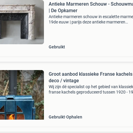
Antieke Marmeren Schouw - Schouwma
| De Opkamer
Antieke marmeren schouw in escalette marmer
19de euuw | parijs deze antieke marmeren
schouwmantel in escalette marmer is een laat
eeuws louis xvi schouwmantel met herkomst p
(5e arrondissem
Gebruikt
Groot aanbod klassieke Franse kachels 
deco / vintage
Wij zijn dé specialist op het gebied van klassie
franse kachels geproduceerd tussen 1920 - 1
Franse houtkachels klassieke gietijzeren kach
geemailleerde houtkachel diverse vintage / ar
Gebruikt
Ophalen