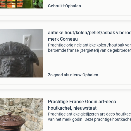
Gebruikt
Ophalen
antieke hout/kolen/pellet/asbak v.ber
merk Corneau
Prachtige originele antieke kolen-/houtbak va
beroemde franse ijzergieterij van de gebroede
corneau freres uit de franse ardennen (charlevi
vervaardigd tussen 1870 en 1900. Rijk gedeco
Zo goed als nieuw
Ophalen
Prachtige Franse Godin art-deco
houtkachel, nieuwstaat
Prachtige antieke gietijzeren art-deco houtkac
van het merk godin. Deze prachtige houtkachel
via de bovenzijde te vullen met hout. Aan de
voorzijde zicht op het vuur en aan de onderzijd