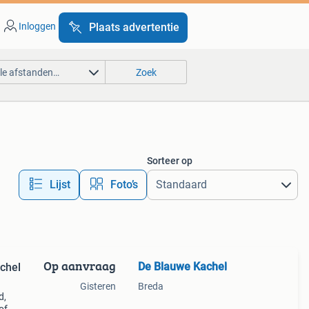
Inloggen
Plaats advertentie
lle afstanden…
Zoek
Sorteer op
Lijst
Foto’s
Op aanvraag
De Blauwe Kachel
chel
Gisteren
Breda
d,