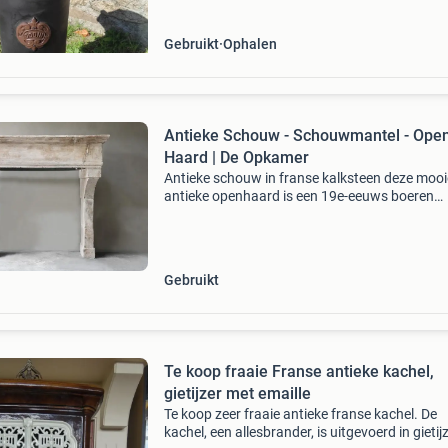
een
Gebruikt
Ophalen
Antieke Schouw - Schouwmantel - Ope
Haard | De Opkamer
Antieke schouw in franse kalksteen deze mooi
antieke openhaard is een 19e-eeuws boeren
schouwmantel met herkomst frankrijk. In het 
referentienummer: 1454 periode: laat 18e eeu
1820-1840 her
Gebruikt
Te koop fraaie Franse antieke kachel,
gietijzer met emaille
Te koop zeer fraaie antieke franse kachel. De
kachel, een allesbrander, is uitgevoerd in gietij