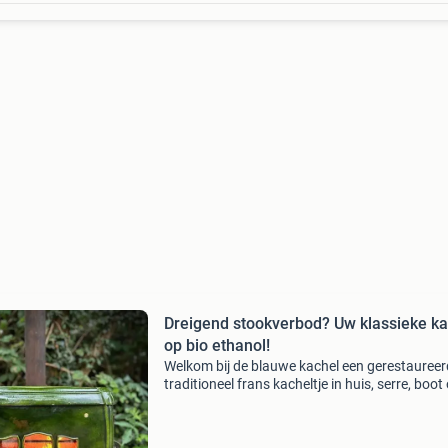
Dreigend stookverbod? Uw klassieke ka
op bio ethanol!
Welkom bij de blauwe kachel een gerestaureer
traditioneel frans kacheltje in huis, serre, boot 
tuinhuis, dat wil toch iedereen? Veel mensen l
zich afschrikken door de kosten of moeite die