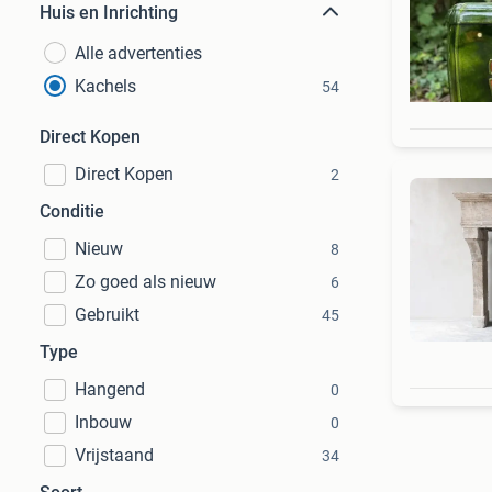
Huis en Inrichting
Alle advertenties
Kachels
54
Direct Kopen
Direct Kopen
2
Conditie
Nieuw
8
Zo goed als nieuw
6
Gebruikt
45
Type
Hangend
0
Inbouw
0
Vrijstaand
34