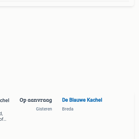
Op aanvraag
De Blauwe Kachel
chel
Gisteren
Breda
d,
of
aten
 mog