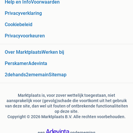
Help en Info
Voorwaarden
Privacyverklaring
Cookiebeleid
Privacyvoorkeuren
Over Marktplaats
Werken bij
Perskamer
Adevinta
2dehands
2ememain
Sitemap
Marktplaats is, voor zover wettelijk toegestaan, niet
aansprakelijk voor (gevolg)schade die voortkomt uit het gebruik
van deze site, dan wel uit fouten of ontbrekende functionaliteiten
op deze site.
Copyright © 2026 Marktplaats B.V. Alle rechten voorbehouden.
een
onderneming