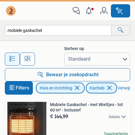
Kachels
Sorteer op
Alle afstanden…
Bewaar je zoekopdracht
Filters
Huis en Inrichting
Kachels
Verwijder 
Mobiele Gaskachel - met Wieltjes - tot
60 m² - Inclusief
€ 144,99
Details
Topadvertentie