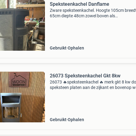
Speksteenkachel Danflame
Zware speksteenkachel. Hoogte 105cm breed
65cm diepte 48cm zowel boven als
achteraansluiting van 150mm mogelijk. 8Kw.
Gebruikt
Ophalen
26073 Speksteenkachel Gkt 8kw
26073 🔥speksteenkachel 🔥 merk gkt 8 kw do
speksteen platen aan de zijkant en bovenop w
de warmte opgenomen en langzaam aan de r
afgegeven. Hierdoor heeft u langer plezier van
hetzelfde
Gebruikt
Ophalen