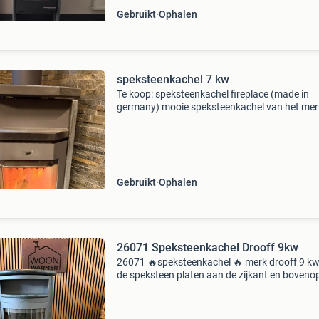
Gebruikt
Ophalen
speksteenkachel 7 kw
Te koop: speksteenkachel fireplace (made in
germany) mooie speksteenkachel van het mer
fireplace, in goede gebruikte staat. Aansluitin
mogelijk aan de bovenzijde of achterzijde.
Speksteen slaat warm
Gebruikt
Ophalen
26071 Speksteenkachel Drooff 9kw
26071 🔥speksteenkachel 🔥 merk drooff 9 kw
de speksteen platen aan de zijkant en boveno
wordt de warmte opgenomen en langzaam aa
ruimte afgegeven. Hierdoor heeft u langer plez
van hetzel