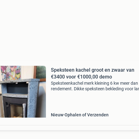
Speksteen kachel groot en zwaar van
€3400 voor €1000,00 demo
Speksteenkachel merk kleining 6 kw meer dan
rendement. Dikke speksteen bekleding voor la
vast houden van de gewenste warmte. Nu in 
aanbieding van €3400,00 voor €1500,00 ook a
Nieuw
Ophalen of Verzenden