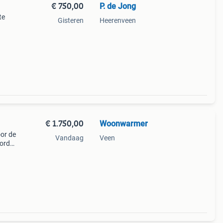
€ 750,00
P. de Jong
te
Gisteren
Heerenveen
€ 1.750,00
Woonwarmer
or de
Vandaag
Veen
ordt
uimte