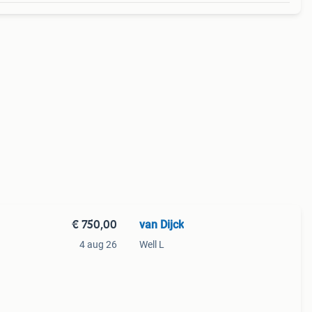
€ 750,00
van Dijck
4 aug 26
Well L