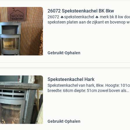
26072 Speksteenkachel BK 8kw
26072 🔥speksteenkachel 🔥 merk bk 8 kw do
speksteen platen aan de zijkant en bovenop w
de warmte opgenomen en langzaam aan de r
afgegeven. Hierdoor heeft u langer plezier van
hetzelfde
Gebruikt
Ophalen
Speksteenkachel Hark
Speksteenkachel van hark, 8kw. Hoogte: 101
breedte: 68cm diepte: 51cm zowel boven als
achteraansluiting mogelijk van 150mm
Gebruikt
Ophalen