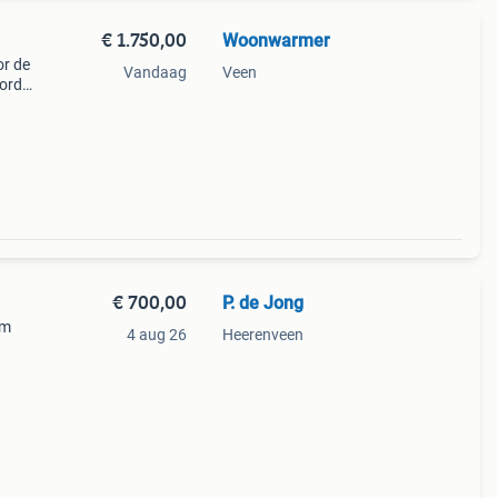
€ 1.750,00
Woonwarmer
or de
Vandaag
Veen
ordt
uimte
€ 700,00
P. de Jong
cm
4 aug 26
Heerenveen