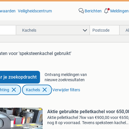
waarden
Veiligheidscentrum
Berichten
Meldingen
Kachels
A
aten
voor 'speksteenkachel gebruikt'
Ontvang meldingen van
r je zoekopdracht
nieuwe zoekresultaten
chting
Kachels
Verwijder filters
Aktie gebruikte pelletkachel voor 650,0
Aktie pelletkachel 7kw van €900,00 voor €650
nog 8 op voorraad. Tevens speksteen kachel
speksteenkachel van €900,00 voor €700,00. 