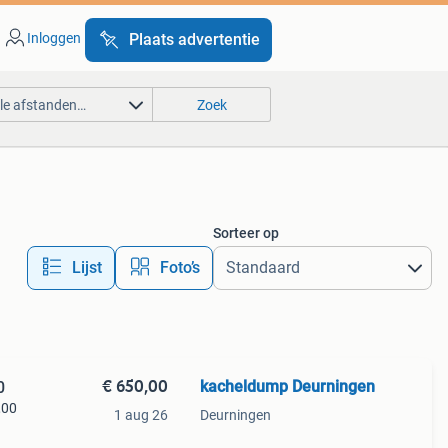
Inloggen
Plaats advertentie
lle afstanden…
Zoek
Sorteer op
Lijst
Foto’s
€ 650,00
kacheldump Deurningen
0
,00
1 aug 26
Deurningen
Nog 3