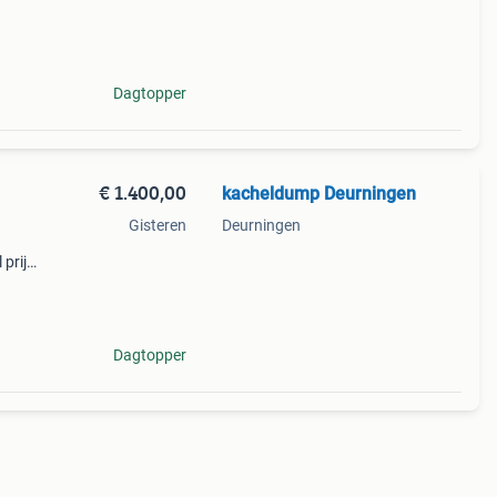
Dagtopper
€ 1.400,00
kacheldump Deurningen
Gisteren
Deurningen
prijs
 Vol
Dagtopper