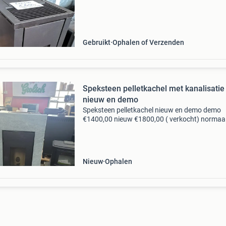
op voorraad. Ook verkoop van rookkanalen
Gebruikt
Ophalen of Verzenden
Speksteen pelletkachel met kanalisatie
nieuw en demo
Speksteen pelletkachel nieuw en demo demo
€1400,00 nieuw €1800,00 ( verkocht) normaal 
€2700,00 nu in.de aanbieding (aktie) merk
freepoint type vega airtight. 3.3 Kw tot 11 kw.
Nieuw
Ophalen