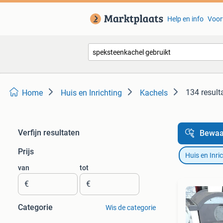
Help en info
Voor
134 result
Home
Huis en Inrichting
Kachels
Verfijn resultaten
Bewaa
Prijs
Huis en Inri
van
tot
€
€
Categorie
Wis de categorie