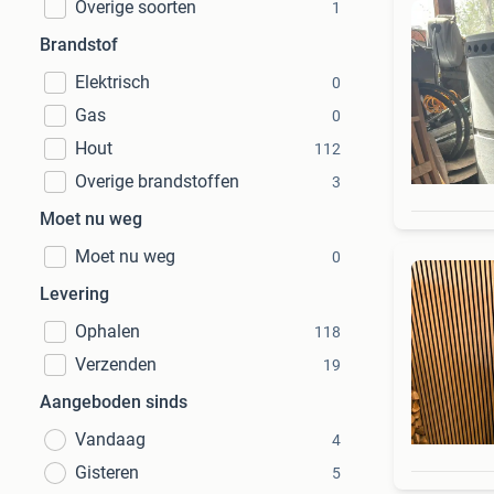
Overige soorten
1
Brandstof
Elektrisch
0
Gas
0
Hout
112
Overige brandstoffen
3
Moet nu weg
Moet nu weg
0
Levering
Ophalen
118
Verzenden
19
Aangeboden sinds
Vandaag
4
Gisteren
5