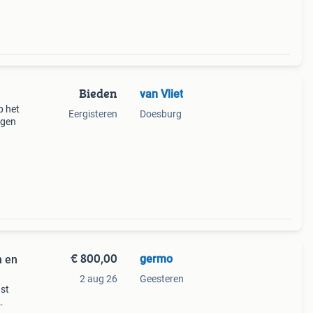
Bieden
van Vliet
p het
Eergisteren
Doesburg
ngen
€ 800,00
germo
n en
2 aug 26
Geesteren
nst