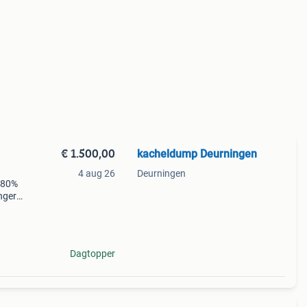
€ 1.500,00
kacheldump Deurningen
4 aug 26
Deurningen
 80%
nger
de
ls de
Dagtopper