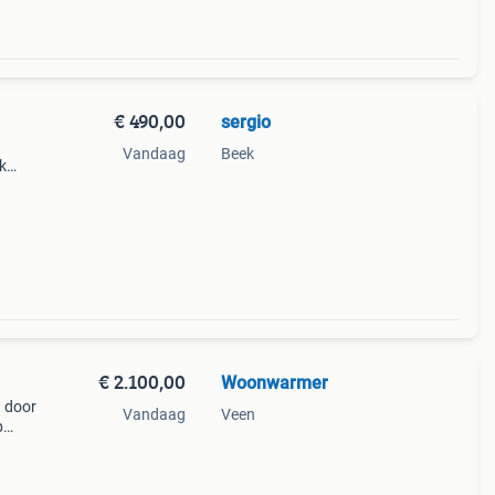
€ 490,00
sergio
Vandaag
Beek
k
g
€ 2.100,00
Woonwarmer
 door
Vandaag
Veen
p
n de
ier