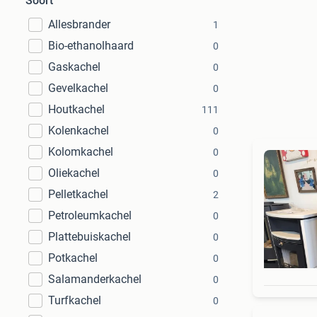
Soort
Allesbrander
1
Bio-ethanolhaard
0
Gaskachel
0
Gevelkachel
0
Houtkachel
111
Kolenkachel
0
Kolomkachel
0
Oliekachel
0
Pelletkachel
2
Petroleumkachel
0
Plattebuiskachel
0
Potkachel
0
Salamanderkachel
0
Turfkachel
0