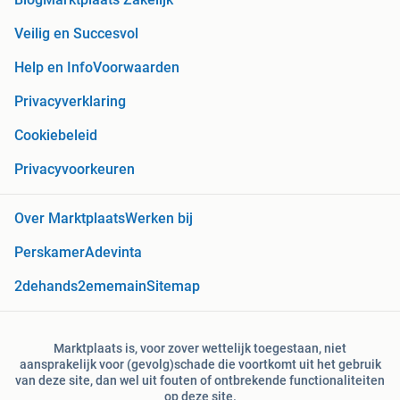
Veilig en Succesvol
Help en Info
Voorwaarden
Privacyverklaring
Cookiebeleid
Privacyvoorkeuren
Over Marktplaats
Werken bij
Perskamer
Adevinta
2dehands
2ememain
Sitemap
Marktplaats is, voor zover wettelijk toegestaan, niet
aansprakelijk voor (gevolg)schade die voortkomt uit het gebruik
van deze site, dan wel uit fouten of ontbrekende functionaliteiten
op deze site.