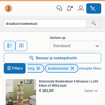
Kasten | Boekenkasten
Sorteer op
Alle afstanden…
Bewaar je zoekopdracht
Filters
Huis en Inrichting
Boekenkasten
Verwijder filters
Roterende Boekenkast 4 Nivaeus | Licht
Eiken of Witte kast
€ 181,00
Details