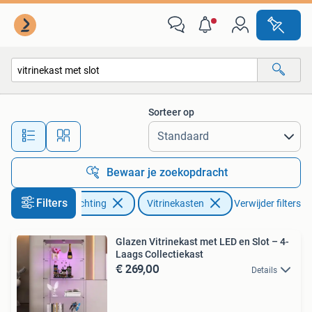
Kasten | Vitrinekasten
Sorteer op
Alle afstanden…
Bewaar je zoekopdracht
Filters
Huis en Inrichting
Vitrinekasten
Verwijder filters
Glazen Vitrinekast met LED en Slot – 4-
Laags Collectiekast
€ 269,00
Details