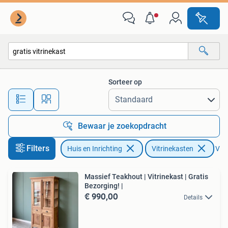
Kasten | Vitrinekasten
Sorteer op
Alle afstanden…
Bewaar je zoekopdracht
Filters
Huis en Inrichting
Vitrinekasten
Verw
Massief Teakhout | Vitrinekast | Gratis
Bezorging! |
€ 990,00
Details