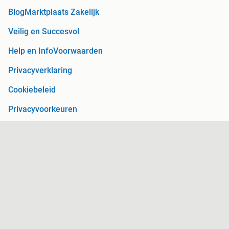
Blog
Marktplaats Zakelijk
Veilig en Succesvol
Help en Info
Voorwaarden
Privacyverklaring
Cookiebeleid
Privacyvoorkeuren
Over Marktplaats
Werken bij
Perskamer
Adevinta
2dehands
2ememain
Sitemap
Marktplaats is, voor zover wettelijk toegestaan, niet
aansprakelijk voor (gevolg)schade die voortkomt uit het gebruik