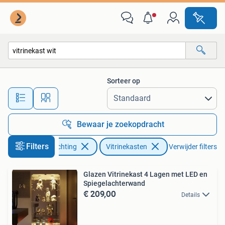
Kasten | Vitrinekasten
Sorteer op
Alle afstanden…
Bewaar je zoekopdracht
Filters
Huis en Inrichting
Vitrinekasten
Verwijder filters
Glazen Vitrinekast 4 Lagen met LED en
Spiegelachterwand
€ 209,00
Details