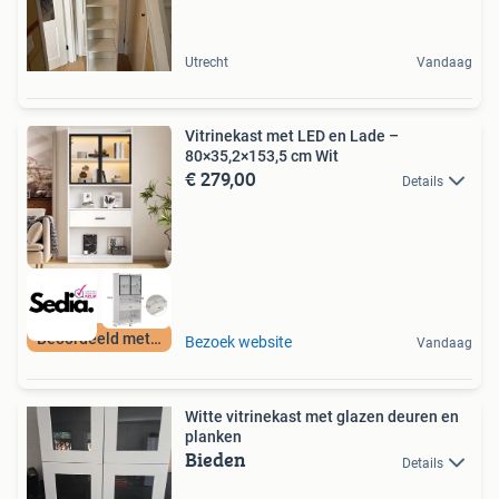
Utrecht
Vandaag
Vitrinekast met LED en Lade –
80×35,2×153,5 cm Wit
€ 279,00
Details
Beoordeeld met 9+
Bezoek website
Vandaag
Witte vitrinekast met glazen deuren en
planken
Bieden
Details