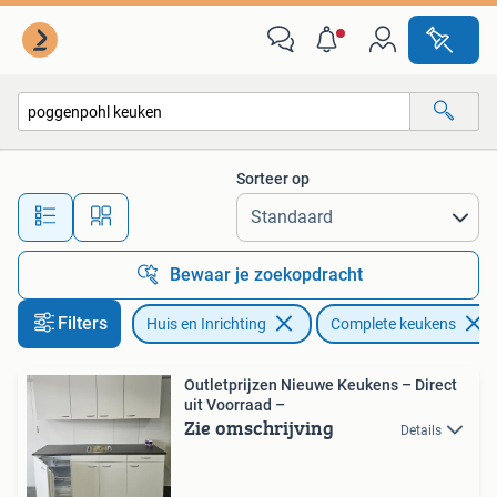
Keuken | Complete keukens
Sorteer op
Alle afstanden…
Bewaar je zoekopdracht
Filters
Huis en Inrichting
Complete keukens
Outletprijzen Nieuwe Keukens – Direct
uit Voorraad –
Zie omschrijving
Details