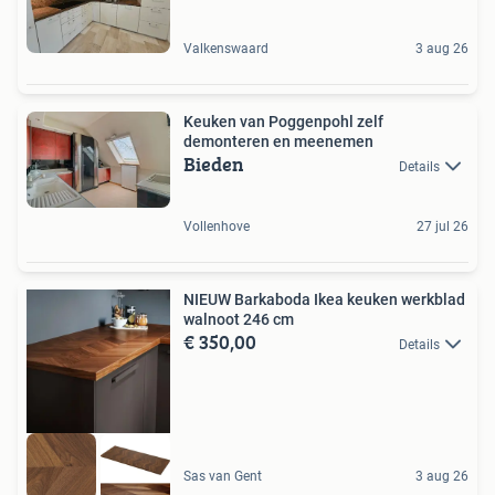
Valkenswaard
3 aug 26
Keuken van Poggenpohl zelf
demonteren en meenemen
Bieden
Details
Vollenhove
27 jul 26
NIEUW Barkaboda Ikea keuken werkblad
walnoot 246 cm
€ 350,00
Details
Sas van Gent
3 aug 26