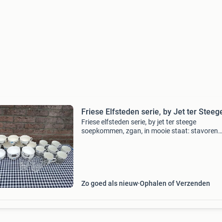
Friese Elfsteden serie, by Jet ter Steeg
Friese elfsteden serie, by jet ter steege
soepkommen, zgan, in mooie staat: stavoren
harlingen sloten leeuwarden sneek workum ijl
franeker hindeloopen bolsward dokkum( heeft
chip) worden samen v
Zo goed als nieuw
Ophalen of Verzenden