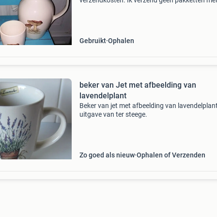
verzendkosten. Ik verzend geen pakketten met
Verzendkosten met postnl: 7,45 euro naar je
huisadres of 6,95 euro naar een ophaalpunt. 
biedingen via d
Gebruikt
Ophalen
beker van Jet met afbeelding van
lavendelplant
Beker van jet met afbeelding van lavendelplant
uitgave van ter steege.
Zo goed als nieuw
Ophalen of Verzenden