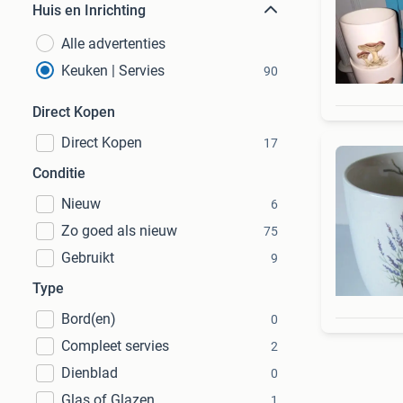
Huis en Inrichting
Alle advertenties
Keuken | Servies
90
Direct Kopen
Direct Kopen
17
Conditie
Nieuw
6
Zo goed als nieuw
75
Gebruikt
9
Type
Bord(en)
0
Compleet servies
2
Dienblad
0
Glas of Glazen
1