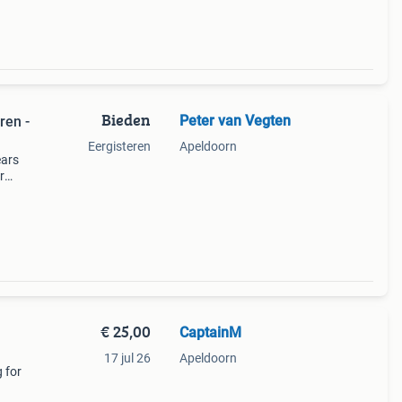
Bieden
Peter van Vegten
ren -
Eergisteren
Apeldoorn
ears
r
€ 25,00
CaptainM
17 jul 26
Apeldoorn
 for