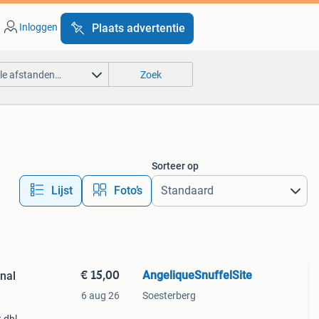
Inloggen
Plaats advertentie
lle afstanden…
Zoek
Sorteer op
Lijst
Foto’s
€ 15,00
AngeliqueSnuffelSite
nal
6 aug 26
Soesterberg