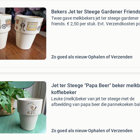
Bekers Jet ter Steege Gardener Friend
Twee gave melkbekers jet ter steege gardener
friends. € 2,50 per stuk. Evt. Verzendkosten p
of dhl voor de koper, maar afhalen kan ook. Zi
onze andere advertenties.
Zo goed als nieuw
Ophalen of Verzenden
Jet ter Steege "Papa Beer" beker melk
koffiebeker
Leuke (melk)beker van jet ter steege met de
afbeelding van papa beer die pannekoeken bak
goede staat. Geen beschadigingen. Doorsned
bovenkant: ongeveer 7 cm. Onderkant: ongev
4,5 cm. Hoogte:
Zo goed als nieuw
Ophalen of Verzenden