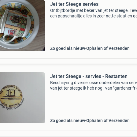
Jet ter Steege servies
Ontbijtbordje met beker van jet ter steege. Te
een papschaaltje alles in zeer nette staat en g
beschadigingen. Uit rook en diervrij huis. Ver
allen met postnl. Ophalen mag ook.
Zo goed als nieuw
Ophalen of Verzenden
Jet ter Steege - servies - Restanten
Beschrijving diverse losse onderdelen van serv
van jet ter steege ik heb nog : van "gardener fr
- suikerpotje en melkkannetje - 1 eierdopje van
"autumnal coleur" - theepot
Zo goed als nieuw
Ophalen of Verzenden