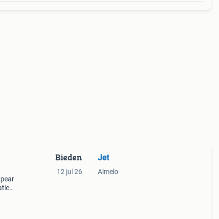
Bieden
Jet
12 jul 26
Almelo
;pear
aties
en,