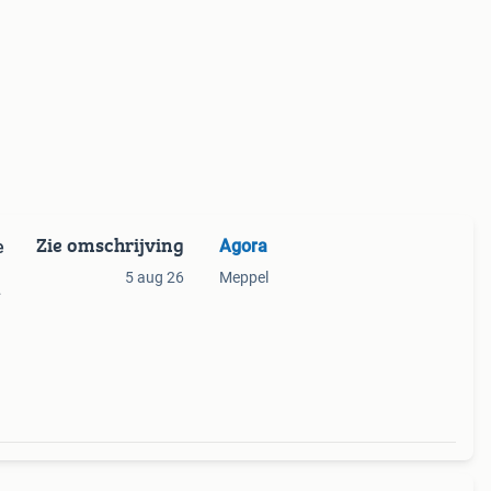
Zie omschrijving
Agora
e
5 aug 26
Meppel
st
 een