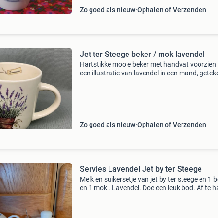
Zo goed als nieuw
Ophalen of Verzenden
Jet ter Steege beker / mok lavendel
Hartstikke mooie beker met handvat voorzien
een illustratie van lavendel in een mand, gete
door jet ter steege voor haar the original world
jet label. In perfecte staat. Afmetingen: hoogte
Zo goed als nieuw
Ophalen of Verzenden
Servies Lavendel Jet by ter Steege
Melk en suikersetje van jet by ter steege en 1 
en 1 mok . Lavendel. Doe een leuk bod. Af te h
in lekkerkerk.