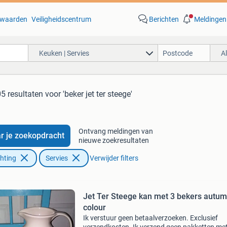
waarden
Veiligheidscentrum
Berichten
Meldingen
Keuken | Servies
A
5 resultaten
voor 'beker jet ter steege'
Ontvang meldingen van
r je zoekopdracht
nieuwe zoekresultaten
chting
Servies
Verwijder filters
Jet Ter Steege kan met 3 bekers autum
colour
Ik verstuur geen betaalverzoeken. Exclusief