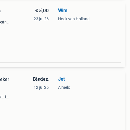
€ 5,00
Wim
s
23 jul 26
Hoek van Holland
ostnl
e ook
Bieden
Jet
beker
12 jul 26
Almelo
t. In
e
eer