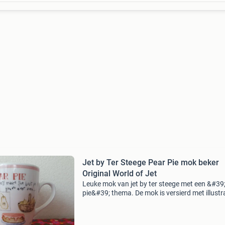
Jet by Ter Steege Pear Pie mok beker
Original World of Jet
Leuke mok van jet by ter steege met een &#39
pie&#39; thema. De mok is versierd met illustr
van peren, een perenboom, een mand met per
een suikerpot en een perentaart. De tekst &a