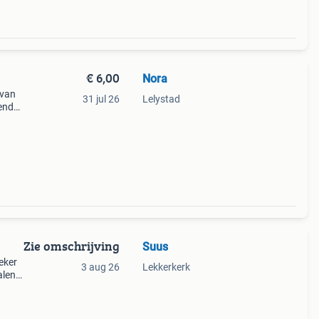
€ 6,00
Nora
 van
31 jul 26
Lelystad
kend
 of
:
Zie omschrijving
Suus
beker
3 aug 26
Lekkerkerk
alen