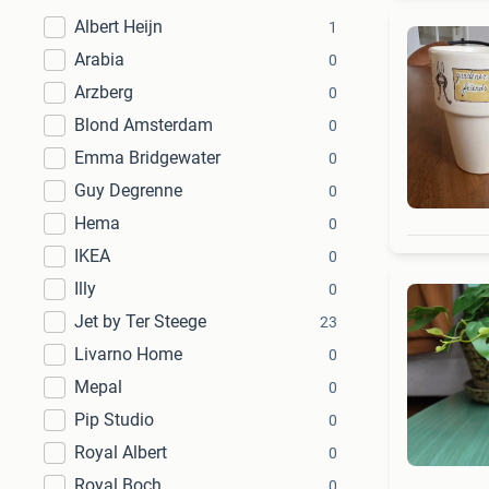
Albert Heijn
1
Arabia
0
Arzberg
0
Blond Amsterdam
0
Emma Bridgewater
0
Guy Degrenne
0
Hema
0
IKEA
0
Illy
0
Jet by Ter Steege
23
Livarno Home
0
Mepal
0
Pip Studio
0
Royal Albert
0
Royal Boch
0