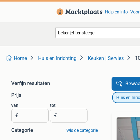
Help en info
Voor
10
Home
Huis en Inrichting
Keuken | Servies
Verfijn resultaten
Bewaa
Prijs
Huis en Inri
van
tot
€
€
Categorie
Wis de categorie