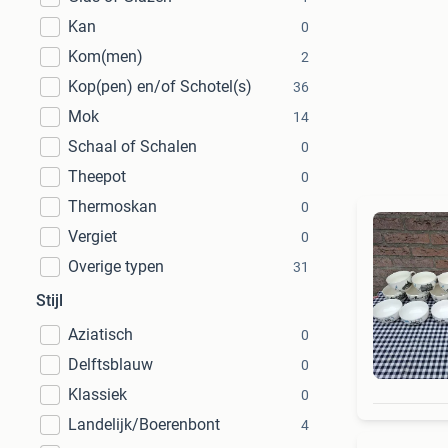
Kan
0
Kom(men)
2
Kop(pen) en/of Schotel(s)
36
Mok
14
Schaal of Schalen
0
Theepot
0
Thermoskan
0
Vergiet
0
Overige typen
31
Stijl
Aziatisch
0
Delftsblauw
0
Klassiek
0
Landelijk/Boerenbont
4