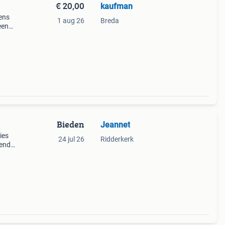
€ 20,00
kaufman
vens
1 aug 26
Breda
een
zenden
Bieden
Jeannet
ies
24 jul 26
Ridderkerk
iends"