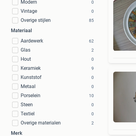
Modern
0
Vintage
0
Overige stijlen
85
Materiaal
Aardewerk
62
Glas
2
Hout
0
Keramiek
9
Kunststof
0
Metaal
0
Porselein
10
Steen
0
Textiel
0
Overige materialen
2
Merk