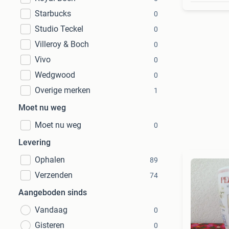
Starbucks
0
Studio Teckel
0
Villeroy & Boch
0
Vivo
0
Wedgwood
0
Overige merken
1
Moet nu weg
Moet nu weg
0
Levering
Ophalen
89
Verzenden
74
Aangeboden sinds
Vandaag
0
Gisteren
0