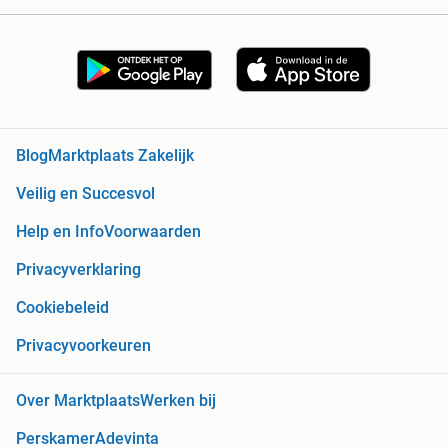
Blog
Marktplaats Zakelijk
Veilig en Succesvol
Help en Info
Voorwaarden
Privacyverklaring
Cookiebeleid
Privacyvoorkeuren
Over Marktplaats
Werken bij
Perskamer
Adevinta