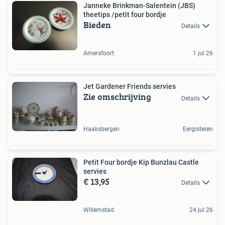
Janneke Brinkman-Salentein (JBS)
theetips /petit four bordje
Bieden
Details
Amersfoort
1 jul 26
Jet Gardener Friends servies
Zie omschrijving
Details
Haaksbergen
Eergisteren
Petit Four bordje Kip Bunzlau Castle
servies
€ 13,95
Details
Willemstad
24 jul 26