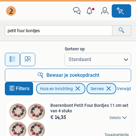
Keuken | Servies
Sorteer op
Alle afstanden…
Bewaar je zoekopdracht
Filters
Huis en Inrichting
Servies
Verwijder f
Boerenbont Petit Four Bordjes 11 cm set
van 4 stuks
€ 14,35
Details
Topadvertentie