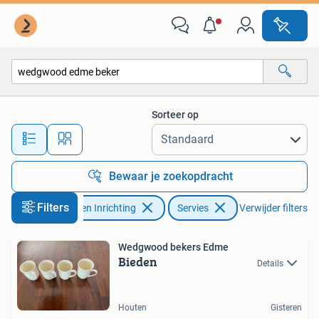
Keuken | Servies
Sorteer op
Alle afstanden…
Bewaar je zoekopdracht
Filters
Huis en Inrichting
Servies
Verwijder filters
Wedgwood bekers Edme
Bieden
Details
Houten
Gisteren