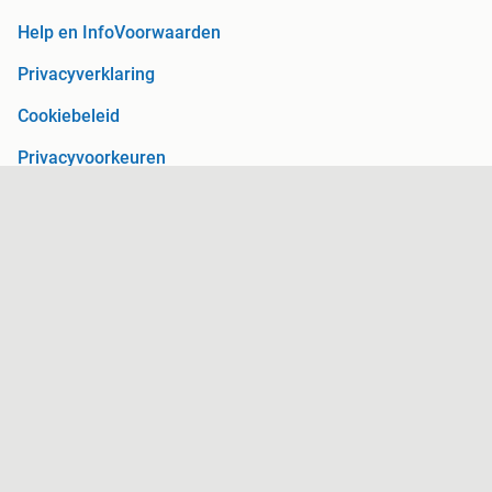
Help en Info
Voorwaarden
Privacyverklaring
Cookiebeleid
Privacyvoorkeuren
Over Marktplaats
Werken bij
Perskamer
Adevinta
2dehands
2ememain
Sitemap
Marktplaats is, voor zover wettelijk toegestaan, niet
aansprakelijk voor (gevolg)schade die voortkomt uit het gebruik
van deze site, dan wel uit fouten of ontbrekende functionaliteiten
op deze site.
Copyright © 2026 Marktplaats B.V. Alle rechten voorbehouden.