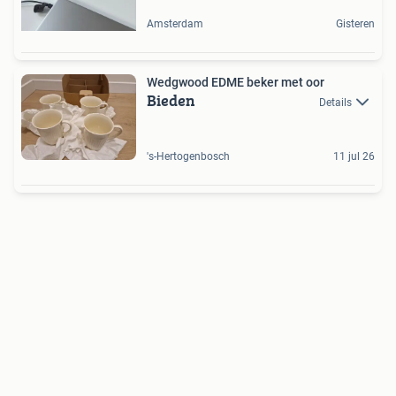
Amsterdam
Gisteren
Wedgwood EDME beker met oor
Bieden
Details
's-Hertogenbosch
11 jul 26