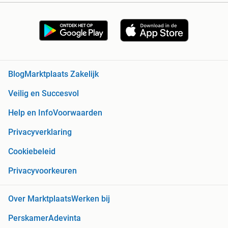
Blog
Marktplaats Zakelijk
Veilig en Succesvol
Help en Info
Voorwaarden
Privacyverklaring
Cookiebeleid
Privacyvoorkeuren
Over Marktplaats
Werken bij
Perskamer
Adevinta