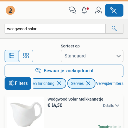
Keuken | Servies
Sorteer op
Alle afstanden…
Bewaar je zoekopdracht
Filters
Huis en Inrichting
Servies
Verwijder filters
Wedgwood Solar Melkkannetje
€ 14,50
Details
Topadvertentie