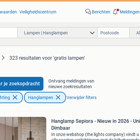
waarden
Veiligheidscentrum
Berichten
Meldingen
Lampen | Hanglampen
A
323 resultaten
voor 'gratis lampen'
Ontvang meldingen van
r je zoekopdracht
nieuwe zoekresultaten
chting
Hanglampen
Verwijder filters
Hanglamp Sepiora - Nieuw in 2026 - Uni
Dimbaar
In onze webshop (the lights company) vindt u 