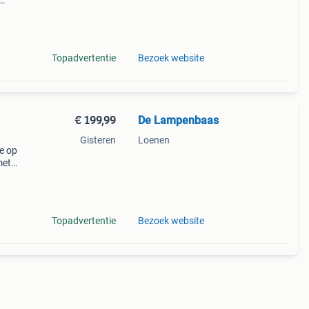
iets
Topadvertentie
Bezoek website
€ 199,99
De Lampenbaas
Gisteren
Loenen
je op
met
atius
ign
Topadvertentie
Bezoek website