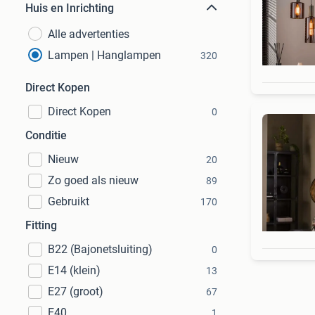
Huis en Inrichting
Alle advertenties
Lampen | Hanglampen
320
Direct Kopen
Direct Kopen
0
Conditie
Nieuw
20
Zo goed als nieuw
89
Gebruikt
170
Fitting
B22 (Bajonetsluiting)
0
E14 (klein)
13
E27 (groot)
67
E40
1