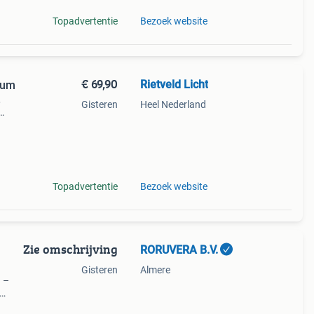
Topadvertentie
Bezoek website
€ 69,90
Rietveld Licht
nium
,
Gisteren
Heel Nederland
e -
Topadvertentie
Bezoek website
Zie omschrijving
RORUVERA B.V.
Gisteren
Almere
n –