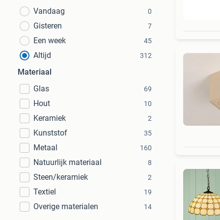
Vandaag
0
Beo
Gisteren
7
Een week
45
Altijd
312
Materiaal
Glas
69
Hout
10
Keramiek
2
Kunststof
35
Metaal
160
Natuurlijk materiaal
8
Steen/keramiek
2
Textiel
19
Overige materialen
14