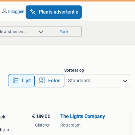
Inloggen
Plaats advertentie
lle afstanden…
Zoek
Sorteer op
Lijst
Foto’s
€ 189,00
The Lights Company
ek -
Gisteren
Rotterdam
bijna