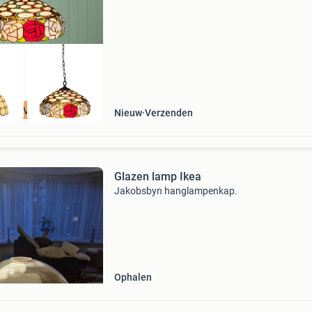
roruvera. In onze collectie vind je meer dan 10
modellen: van k
uw & Voordelig
Nieuw
Verzenden
Glazen lamp Ikea
Jakobsbyn hanglampenkap.
Ophalen