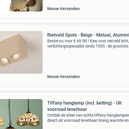
ordeeld met 9+
Nieuw
Verzenden
Rietveld Spots - Beige - Metaal, Alumi
Bestel nu voor € 69.90 ! Kies voor rietveld licht
verlichtingsspecialist sinds 1955 - de grootste
lampenwinkel van europa - laagste prijsgaranti
voor 22:00 besteld; morgen gratis bezorgd - gr
Nieuw
Verzenden
Tiffany hanglamp (incl. ketting) - Uit
voorraad leverbaar
Ontdek de sfeer van echte tiffany hanglampe
direct uit voorraad leverbaar breng warmte en
karakter in huis met de tiffany lampen van