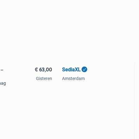
€ 63,00
SediaXL
 –
Gisteren
Amsterdam
daag
 toe