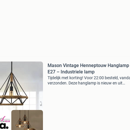
Mason Vintage Henneptouw Hanglamp
E27 – Industriele lamp
Tijdelijk met korting! Voor 22:00 besteld, van
verzonden. Deze hanglamp is nieuw en uit
voorraad leverbaar . Voeg karakter en warmte
aan je interieur met de vintage henneptouw
hanglamp . Deze