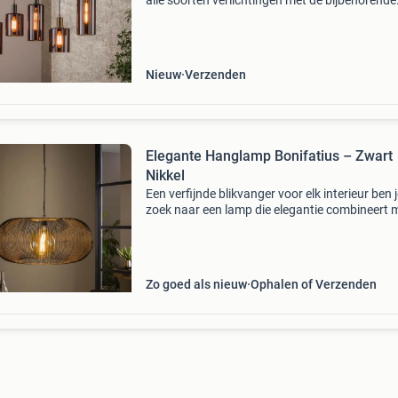
alle soorten verlichtingen met de bijbehorende
armaturen. Ook kunt u diverse lichtbronnen
aanschaffen in ons webwinkel. Bent u toe aan 
vernieuwe
Nieuw
Verzenden
Elegante Hanglamp Bonifatius – Zwart
Nikkel
Een verfijnde blikvanger voor elk interieur ben 
zoek naar een lamp die elegantie combineert 
een warme, rustieke sfeer? De hanglamp bonif
is een prachtig voorbeeld van hoe modern des
Zo goed als nieuw
Ophalen of Verzenden