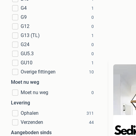
G4
1
G9
0
G12
0
G13 (TL)
1
G24
0
GU5.3
0
GU10
1
Overige fittingen
10
Moet nu weg
Moet nu weg
0
Levering
Ophalen
311
Verzenden
44
Aangeboden sinds