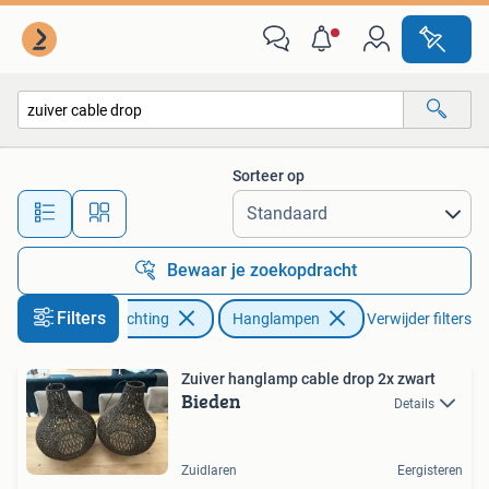
Lampen | Hanglampen
Sorteer op
Alle afstanden…
Bewaar je zoekopdracht
Filters
Huis en Inrichting
Hanglampen
Verwijder filters
Zuiver hanglamp cable drop 2x zwart
Bieden
Details
Zuidlaren
Eergisteren