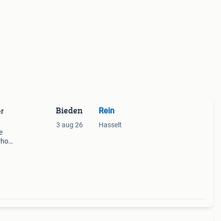
Bieden
Rein
er
3 aug 26
Hasselt
e
erhoud
vraag