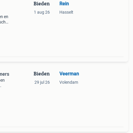
Bieden
Rein
1 aug 26
Hasselt
en en
ische
alleen
3
Bieden
Veerman
mers
ben
29 jul 26
Volendam
ls