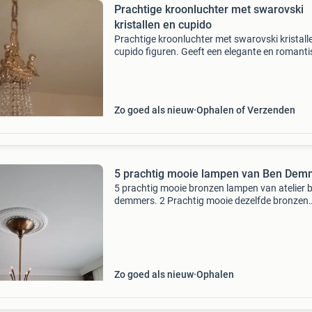
Prachtige kroonluchter met swarovski
kristallen en cupido
Prachtige kroonluchter met swarovski kristall
cupido figuren. Geeft een elegante en romant
sfeer aan elke ruimte. In goede staat. Hoogte 
de kroonluchter 60.00 Breed 38.00 Ketting is 
Zo goed als nieuw
Ophalen of Verzenden
5 prachtig mooie lampen van Ben Dem
5 prachtig mooie bronzen lampen van atelier 
demmers. 2 Prachtig mooie dezelfde bronzen
hanglampen 16 lampjes en 16 swarovski pege
doosnede 80 cm 2 bronzen wandlampen 8
swarovskipegels en 9 lampj
Zo goed als nieuw
Ophalen