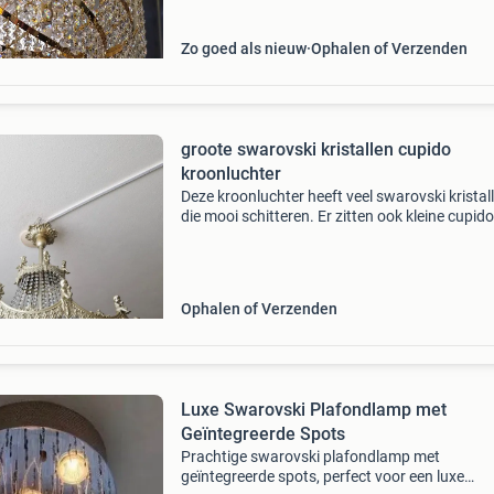
hal. De
Zo goed als nieuw
Ophalen of Verzenden
groote swarovski kristallen cupido
kroonluchter
Deze kroonluchter heeft veel swarovski kristal
die mooi schitteren. Er zitten ook kleine cupido
de rand van de kroonluchter. Prachtige bronz
kroonluchter, rijkelijk versierd met fonkelende 
Ophalen of Verzenden
Luxe Swarovski Plafondlamp met
Geïntegreerde Spots
Prachtige swarovski plafondlamp met
geïntegreerde spots, perfect voor een luxe