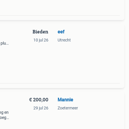
Bieden
eef
10 jul 26
Utrecht
 plus
€ 200,00
Mannie
29 jul 26
Zoetermeer
ng en
voegt
 of