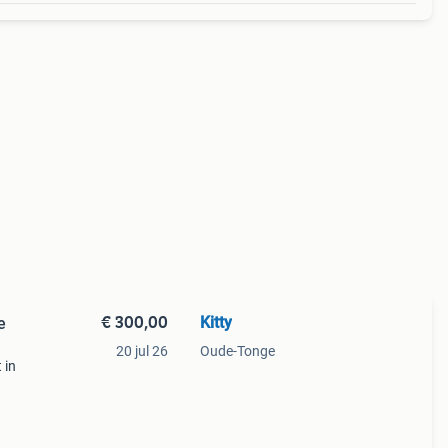
€ 300,00
Kitty
e
20 jul 26
Oude-Tonge
 in
oop
amp