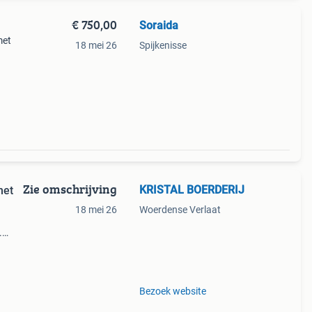
€ 750,00
Soraida
met
18 mei 26
Spijkenisse
Zie omschrijving
KRISTAL BOERDERIJ
met
18 mei 26
Woerdense Verlaat
.
n",
uch
Bezoek website