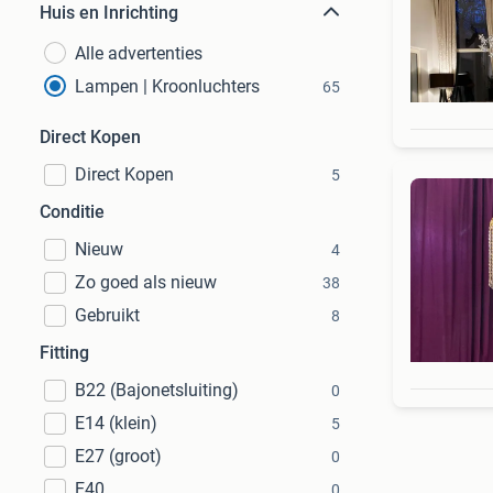
Huis en Inrichting
Alle advertenties
Lampen | Kroonluchters
65
Direct Kopen
Direct Kopen
5
Conditie
Nieuw
4
Zo goed als nieuw
38
Gebruikt
8
Fitting
B22 (Bajonetsluiting)
0
E14 (klein)
5
E27 (groot)
0
E40
0