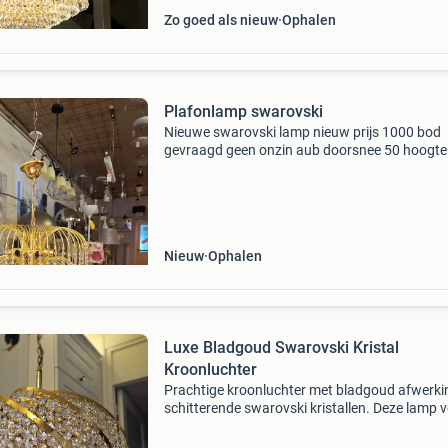
Zo goed als nieuw
Ophalen
Plafonlamp swarovski
Nieuwe swarovski lamp nieuw prijs 1000 bod
gevraagd geen onzin aub doorsnee 50 hoogte
ketting 95 nieuw
Nieuw
Ophalen
Luxe Bladgoud Swarovski Kristal
Kroonluchter
Prachtige kroonluchter met bladgoud afwerki
schitterende swarovski kristallen. Deze lamp 
een vleugje elegantie en glamour toe aan elke
ruimte. Perfect voor de woonkamer, eetkamer