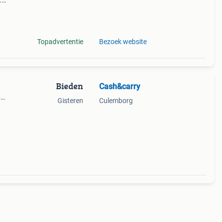
.
n",
uch
Topadvertentie
Bezoek website
Bieden
Cash&carry
p…
Gisteren
Culemborg