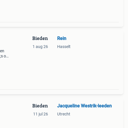
Bieden
Rein
1 aug 26
Hasselt
len
;s op
en
s
Bieden
Jacqueline Westrik-leeden
11 jul 26
Utrecht