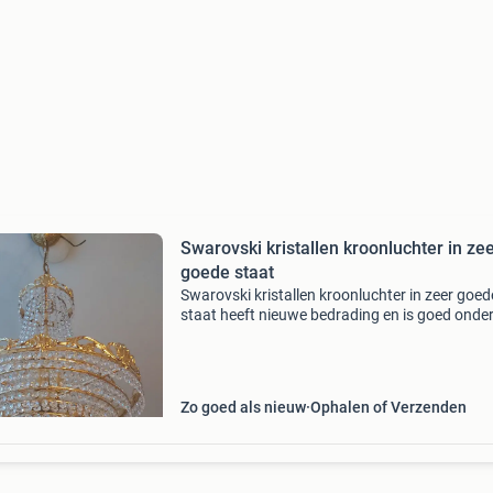
Swarovski kristallen kroonluchter in ze
goede staat
Swarovski kristallen kroonluchter in zeer goed
staat heeft nieuwe bedrading en is goed ond
kan zo weer worden op hangen hoogte 54.00
.Breed 44.00 Ketting is 40.00 Lang zie fotos 
prijs 425
Zo goed als nieuw
Ophalen of Verzenden