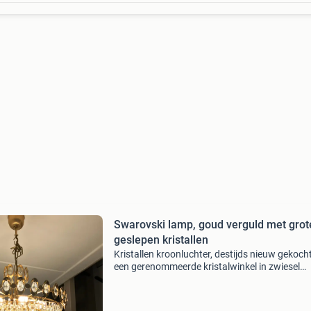
Swarovski lamp, goud verguld met grot
geslepen kristallen
Kristallen kroonluchter, destijds nieuw gekocht
een gerenommeerde kristalwinkel in zwiesel
(duitsland). Volgens de oorspronkelijke aank
voorzien van echte swarovski-kristallen. De l
past tota