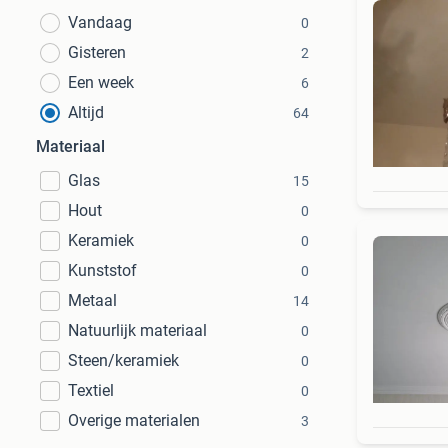
Vandaag
0
Gisteren
2
Een week
6
Altijd
64
Materiaal
Glas
15
Hout
0
Keramiek
0
Kunststof
0
Metaal
14
Natuurlijk materiaal
0
Steen/keramiek
0
Textiel
0
Overige materialen
3