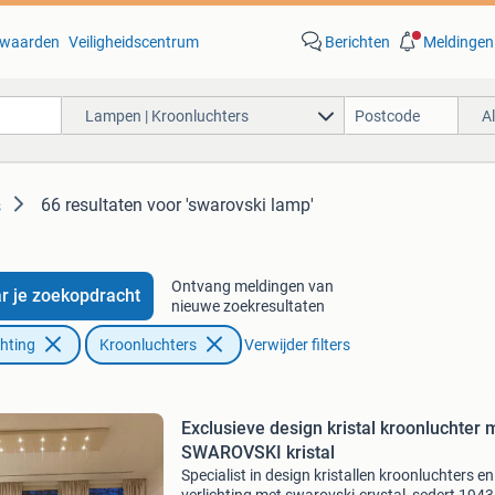
waarden
Veiligheidscentrum
Berichten
Meldingen
Lampen | Kroonluchters
A
66 resultaten
voor 'swarovski lamp'
s
Ontvang meldingen van
r je zoekopdracht
nieuwe zoekresultaten
chting
Kroonluchters
Verwijder filters
Exclusieve design kristal kroonluchter 
SWAROVSKI kristal
Specialist in design kristallen kroonluchters en