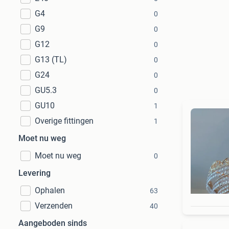
G4
0
G9
0
G12
0
G13 (TL)
0
G24
0
GU5.3
0
GU10
1
Overige fittingen
1
Moet nu weg
Moet nu weg
0
Levering
Ophalen
63
Verzenden
40
Aangeboden sinds