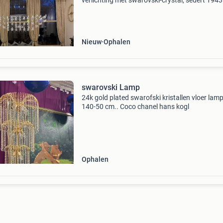
verlichting met swarovski-crystal, sedert 1943
Eigen ontwerp, onder merknaam "groenenstey
fabricage, custom-made van kristallen kroonl
Nieuw
Ophalen
swarovski Lamp
24k gold plated swarofski kristallen vloer lam
140-50 cm.. Coco chanel hans kogl
Ophalen