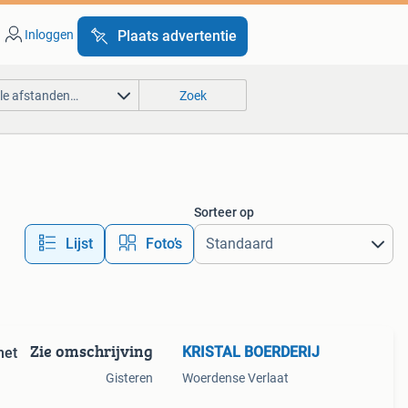
Inloggen
Plaats advertentie
lle afstanden…
Zoek
Sorteer op
Lijst
Foto’s
Zie omschrijving
KRISTAL BOERDERIJ
met
Gisteren
Woerdense Verlaat