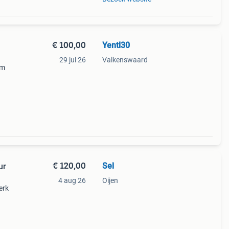
€ 100,00
Yentl30
29 jul 26
Valkenswaard
cm
s
n
€ 120,00
Sel
ur
4 aug 26
Oijen
erk
 in
klassi