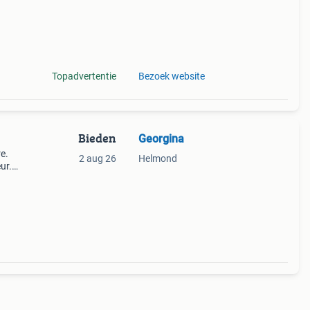
Topadvertentie
Bezoek website
Bieden
Georgina
e.
2 aug 26
Helmond
ur.
n
te z