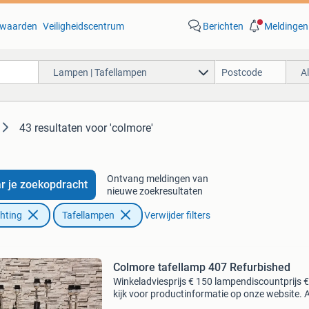
waarden
Veiligheidscentrum
Berichten
Meldingen
Lampen | Tafellampen
A
43 resultaten
voor 'colmore'
Ontvang meldingen van
r je zoekopdracht
nieuwe zoekresultaten
chting
Tafellampen
Verwijder filters
Colmore tafellamp 407 Refurbished
Winkeladviesprijs € 150 lampendiscountprijs 
kijk voor productinformatie op onze website. A
zaterdagen geopend van 10:00 tot 16:00 uur.