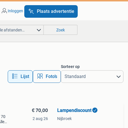
Inloggen
Plaats advertentie
lle afstanden…
Zoek
Sorteer op
Lijst
Foto’s
€ 70,00
Lampendiscount
€ 70
2 aug 26
Nijbroek
lle