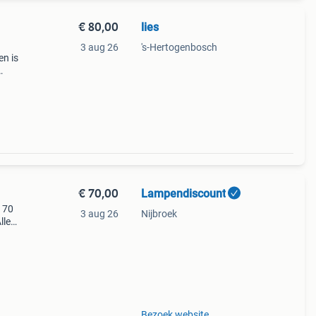
€ 80,00
lies
3 aug 26
's-Hertogenbosch
en is
zijn
€ 70,00
Lampendiscount
€ 70
3 aug 26
Nijbroek
lle
Bezoek website