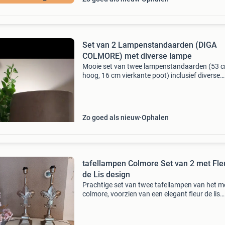
Set van 2 Lampenstandaarden (DIGA
COLMORE) met diverse lampe
Mooie set van twee lampenstandaarden (53 
hoog, 16 cm vierkante poot) inclusief diverse
lampenkappen. De set bevat een ronde velour
lampenkap (23 cm hoog, 45 cm diameter), ee
ovale velours lampenk
Zo goed als nieuw
Ophalen
tafellampen Colmore Set van 2 met Fle
de Lis design
Prachtige set van twee tafellampen van het m
colmore, voorzien van een elegant fleur de lis
design. De lampen zijn zilverkleurig en verkeren
goede, gebruikte staat. Ze zijn perfect om een 