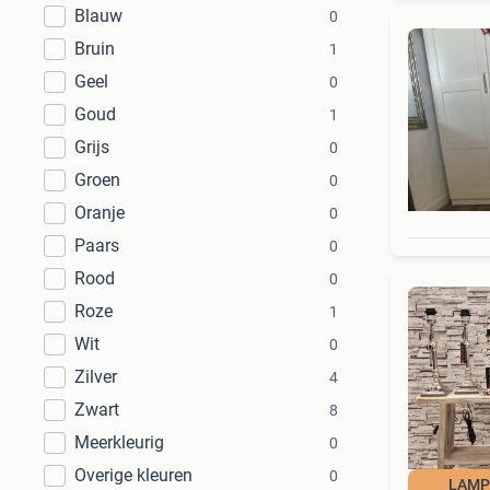
Blauw
0
Bruin
1
Geel
0
Goud
1
Grijs
0
Groen
0
Oranje
0
Paars
0
Rood
0
Roze
1
Wit
0
Zilver
4
Zwart
8
Meerkleurig
0
Overige kleuren
0
LAMP