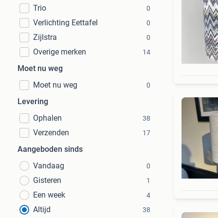
Trio
0
Verlichting Eettafel
0
Zijlstra
0
Overige merken
14
Moet nu weg
Moet nu weg
0
Levering
Ophalen
38
Verzenden
17
Aangeboden sinds
Vandaag
0
Gisteren
1
Een week
4
Altijd
38