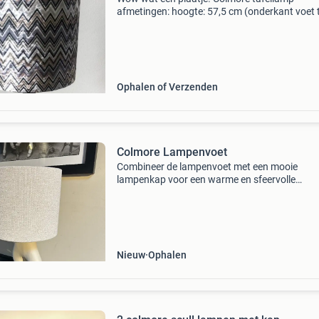
afmetingen: hoogte: 57,5 cm (onderkant voet 
bovenkant lampenkap) diameter lampenkap: 
€45,- (vaste prijs)
Ophalen of Verzenden
Colmore Lampenvoet
Combineer de lampenvoet met een mooie
lampenkap voor een warme en sfeervolle
verlichting in je woonkamer, slaapkamer of hal
Deze set bestaat uit twee lampenvoeten, idea
symmetrisch te plaatsen v
Nieuw
Ophalen