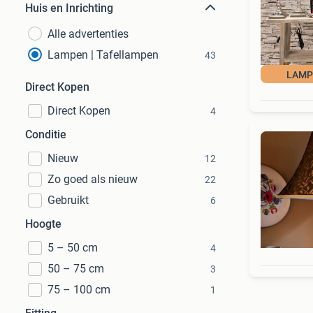
Huis en Inrichting
Alle advertenties
Lampen | Tafellampen
43
LAMP
Direct Kopen
Direct Kopen
4
Conditie
Nieuw
12
Zo goed als nieuw
22
Gebruikt
6
Hoogte
5 – 50 cm
4
50 – 75 cm
3
75 – 100 cm
1