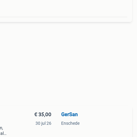
€ 35,00
GerSan
30 jul 26
Enschede
m,
al