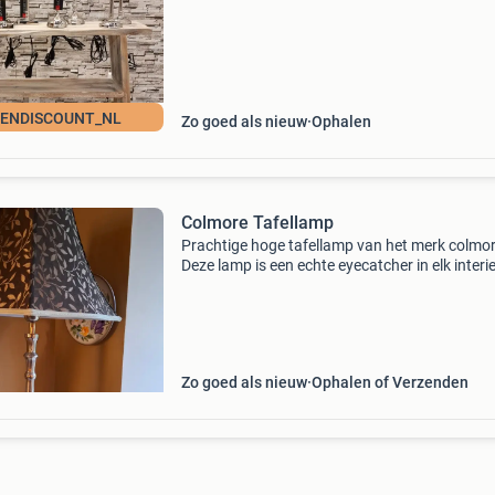
Middendijk 75a, 7397ne nijbroek
ENDISCOUNT_NL
Zo goed als nieuw
Ophalen
Colmore Tafellamp
Prachtige hoge tafellamp van het merk colmor
Deze lamp is een echte eyecatcher in elk interie
De lamp heeft een elegante uitstraling en is va
hoge kwaliteit geeft een sfeervol licht. De hoog
Zo goed als nieuw
Ophalen of Verzenden