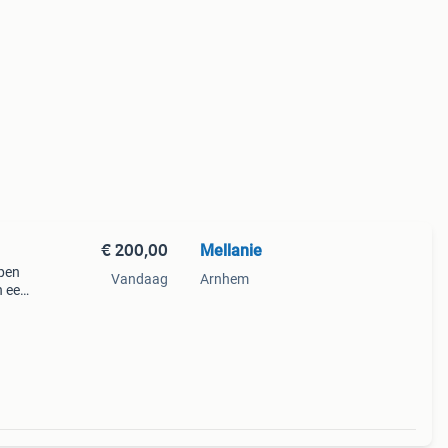
€ 200,00
Mellanie
mpen
Vandaag
Arnhem
n een
ls en
iele