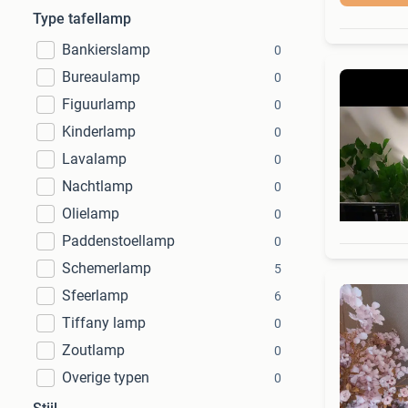
Type tafellamp
Bankierslamp
0
Bureaulamp
0
Figuurlamp
0
Kinderlamp
0
Lavalamp
0
Nachtlamp
0
Olielamp
0
Paddenstoellamp
0
Schemerlamp
5
Sfeerlamp
6
Tiffany lamp
0
Zoutlamp
0
Overige typen
0