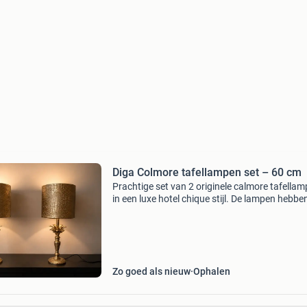
Diga Colmore tafellampen set – 60 cm
Prachtige set van 2 originele calmore tafella
in een luxe hotel chique stijl. De lampen hebbe
elegante goudkleurige voet met palmbladdetai
luxe goudkleurige lampenkappen met een subt
Zo goed als nieuw
Ophalen