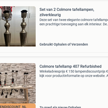
Set van 2 Colmore tafellampen,
zilverkleurig
Deze set van twee elegante colmore tafellamp
een prachtige toevoeging aan elk interieur. De
lampen hebben een stijlvolle zilverkleurige
afwerking en zijn in goede, gebruikte staat. Ze 
perfec
Gebruikt
Ophalen of Verzenden
Colmore tafellamp 407 Refurbished
Winkeladviesprijs € 150 lampendiscountprijs 
kijk voor productinformatie op onze website. A
zaterdagen geopend van 10:00 tot 16:00 uur.
Middendijk 75a, 7397ne nijbroek
ENDISCOUNT_NL
Zo goed als nieuw
Ophalen