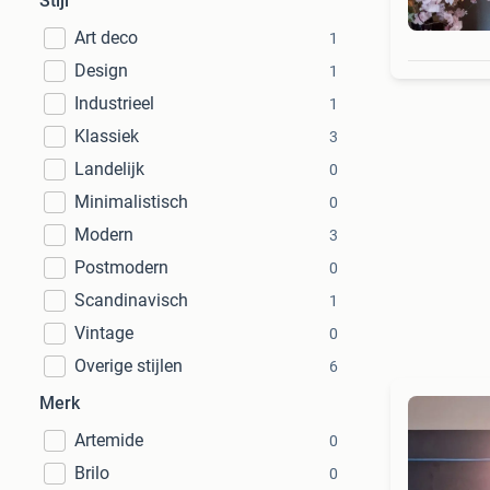
Stijl
Art deco
1
Design
1
Industrieel
1
Klassiek
3
Landelijk
0
Minimalistisch
0
Modern
3
Postmodern
0
Scandinavisch
1
Vintage
0
Overige stijlen
6
Merk
Artemide
0
Brilo
0