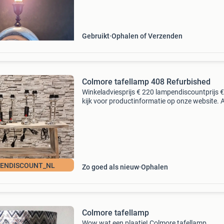
veer tulp lamp € 35,-
Gebruikt
Ophalen of Verzenden
Colmore tafellamp 408 Refurbished
Winkeladviesprijs € 220 lampendiscountprijs 
kijk voor productinformatie op onze website. A
zaterdagen geopend van 10:00 tot 16:00 uur.
Middendijk 75a, 7397ne nijbroek
ENDISCOUNT_NL
Zo goed als nieuw
Ophalen
Colmore tafellamp
Wow wat een plaatje! Colmore tafellamp