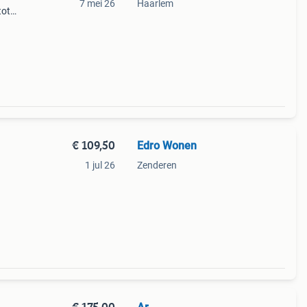
7 mei 26
Haarlem
tot
25 cm
€ 109,50
Edro Wonen
1 jul 26
Zenderen
.
al om
€ 175,00