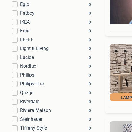
Eglo
0
Fatboy
0
IKEA
0
Kare
0
LEEFF
0
Light & Living
0
Lucide
0
Nordlux
0
Philips
0
Philips Hue
0
Qazqa
0
LAMP
Riverdale
0
Riviera Maison
0
Steinhauer
0
Tiffany Style
0