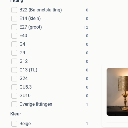
Fitting
B22 (Bajonetsluiting)
0
E14 (klein)
0
E27 (groot)
12
E40
0
G4
0
G9
0
G12
0
G13 (TL)
0
G24
0
GU5.3
0
GU10
0
Overige fittingen
1
Kleur
Beige
1