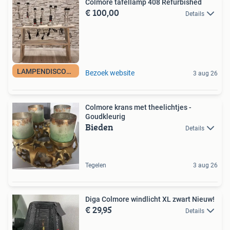
Colmore tafellamp 408 Refurbished
€ 100,00
Details
LAMPENDISCOUNT_NL
Bezoek website
3 aug 26
Colmore krans met theelichtjes -
Goudkleurig
Bieden
Details
Tegelen
3 aug 26
Diga Colmore windlicht XL zwart Nieuw!
€ 29,95
Details