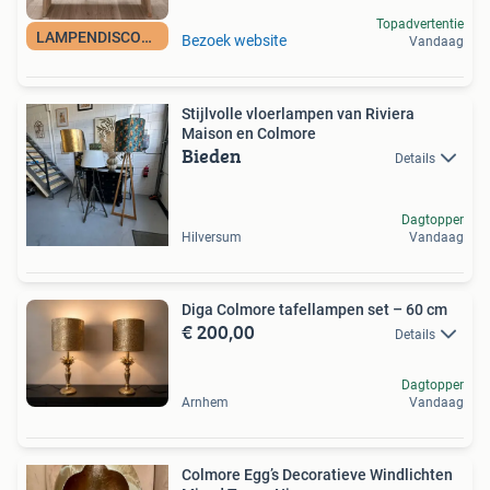
Topadvertentie
LAMPENDISCOUNT_NL
Bezoek website
Vandaag
Stijlvolle vloerlampen van Riviera
Maison en Colmore
Bieden
Details
Dagtopper
Hilversum
Vandaag
Diga Colmore tafellampen set – 60 cm
€ 200,00
Details
Dagtopper
Arnhem
Vandaag
Colmore Egg’s Decoratieve Windlichten