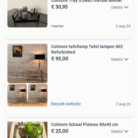
Colmore Tray S zwart metaal Nieuw!
€ 30,95
Details
Heerlen
2 aug 26
Colmore tafellamp Tafel lampen 402
Refurbished
€ 95,00
Details
LAMPENDISCOUNT_NL
Bezoek website
2 aug 26
Colmore Schaal Plateau 40x40 cm
€ 25,00
Details