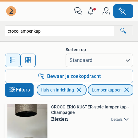
Lampen | Lampenkappen
Sorteer op
Alle afstanden…
Bewaar je zoekopdracht
Filters
Huis en Inrichting
Lampenkappen
V
CROCO ERIC KUSTER-style lampenkap -
Champagne
Bieden
Details