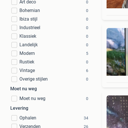
Art deco
0
Bohemian
0
Ibiza stijl
0
Industrieel
0
Klassiek
0
Landelijk
0
Modern
5
Rustiek
0
Vintage
6
Overige stijlen
0
Moet nu weg
Moet nu weg
0
Levering
Ophalen
34
Verzenden
26