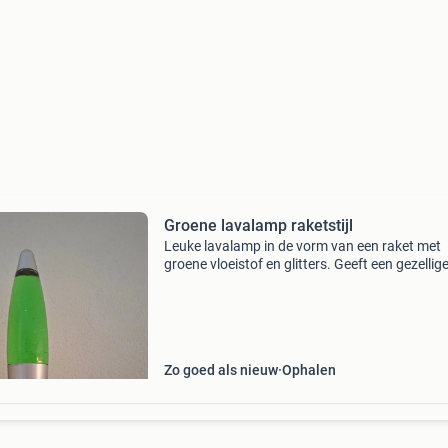
Groene lavalamp raketstijl
Leuke lavalamp in de vorm van een raket met
groene vloeistof en glitters. Geeft een gezellig
sfeer in elke kamer. Werkt perfect en is in goed
staat.
Zo goed als nieuw
Ophalen