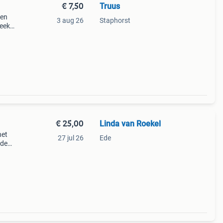
€ 7,50
Truus
een
3 aug 26
Staphorst
eekt,
€ 25,00
Linda van Roekel
het
27 jul 26
Ede
 de
en.