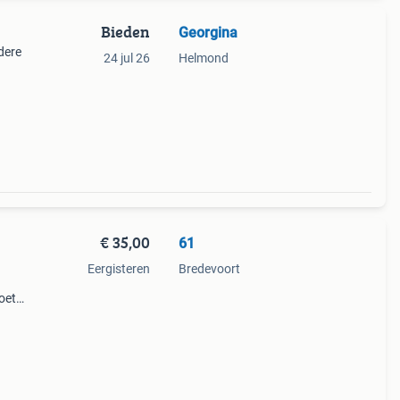
Bieden
Georgina
dere
24 jul 26
Helmond
lauwe
€ 35,00
61
Eergisteren
Bredevoort
oet