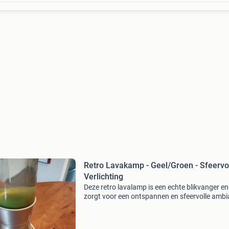
Retro Lavakamp - Geel/Groen - Sfeervo
Verlichting
Deze retro lavalamp is een echte blikvanger en
zorgt voor een ontspannen en sfeervolle amb
in elke kamer. De lamp heeft een zilverkleurige
en een glazen cilinder gevuld met gele vloeisto