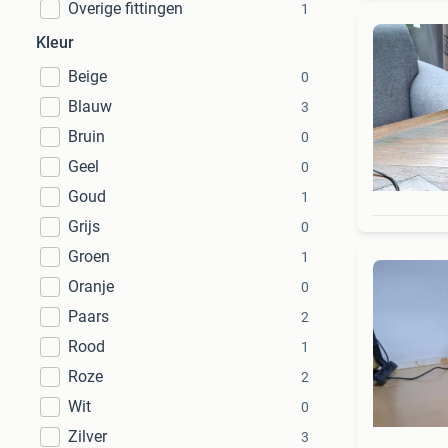
Overige fittingen
1
Kleur
Beige
0
Blauw
3
Bruin
0
Geel
0
Goud
1
Grijs
0
Groen
1
Oranje
0
Paars
2
Rood
1
Roze
2
Wit
0
Zilver
3