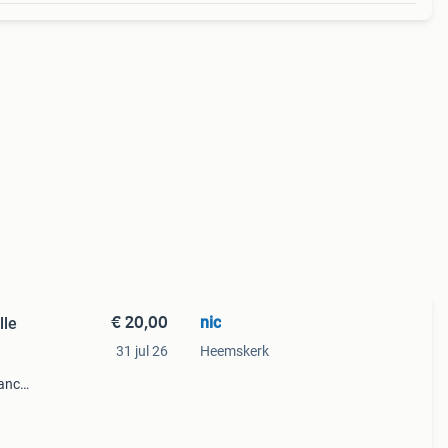
€ 20,00
nic
lle
31 jul 26
Heemskerk
iance
 voet
f en