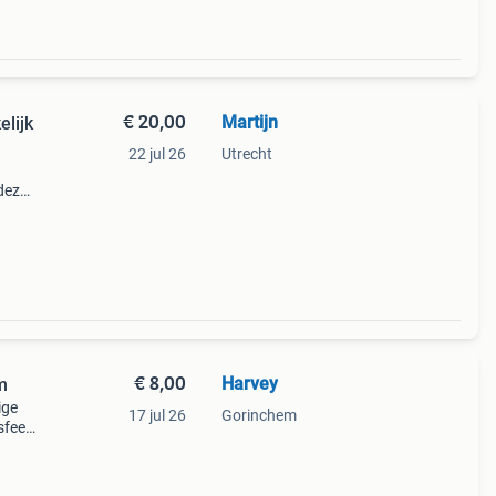
€ 20,00
Martijn
elijk
22 jul 26
Utrecht
 deze
ar,
kt de
€ 8,00
Harvey
m
ige
17 jul 26
Gorinchem
sfeer
 in
kam