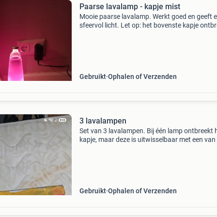
Paarse lavalamp - kapje mist
Mooie paarse lavalamp. Werkt goed en geeft 
sfeervol licht. Let op: het bovenste kapje ontbr
zoals te zien op de foto&#39;s. Dit heeft geen
invloed op de werking.
Gebruikt
Ophalen of Verzenden
3 lavalampen
Set van 3 lavalampen. Bij één lamp ontbreekt 
kapje, maar deze is uitwisselbaar met een van
andere lampen. Het water in de lampen is wat
troebel, wat ik zelf niet als probleem heb ervar
35 Cm
Gebruikt
Ophalen of Verzenden