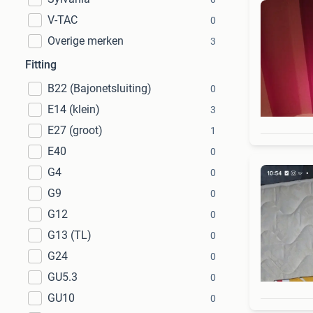
V-TAC
0
Overige merken
3
Fitting
B22 (Bajonetsluiting)
0
E14 (klein)
3
E27 (groot)
1
E40
0
G4
0
G9
0
G12
0
G13 (TL)
0
G24
0
GU5.3
0
GU10
0