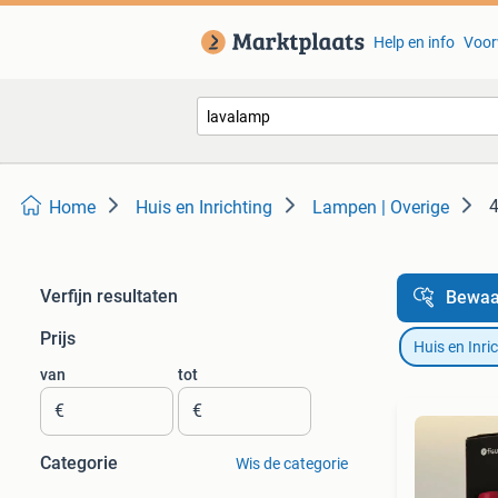
Help en info
Voor
4
Home
Huis en Inrichting
Lampen | Overige
Verfijn resultaten
Bewaa
Prijs
Huis en Inri
van
tot
€
€
Categorie
Wis de categorie