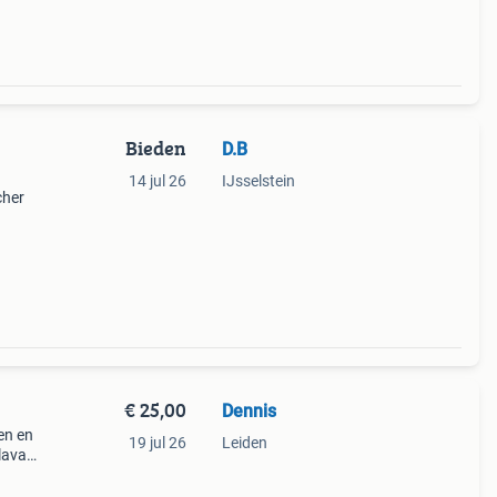
Bieden
D.B
14 jul 26
IJsselstein
cher
en
€ 25,00
Dennis
en en
19 jul 26
Leiden
 lava
 perf