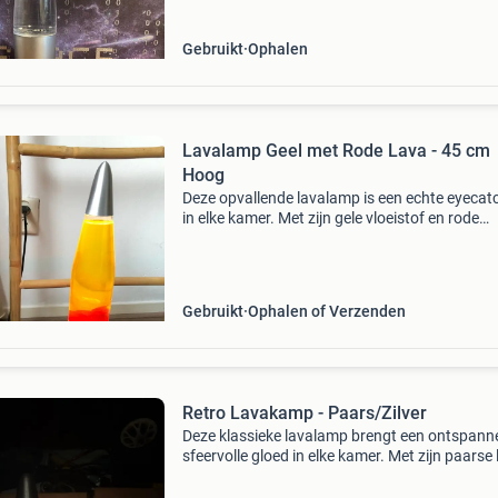
Gebruikt
Ophalen
Lavalamp Geel met Rode Lava - 45 cm
Hoog
Deze opvallende lavalamp is een echte eyecat
in elke kamer. Met zijn gele vloeistof en rode
lavabellen creëert hij een rustgevende en
hypnotiserende sfeer. De lamp is 45 cm hoog 
voorzien van ee
Gebruikt
Ophalen of Verzenden
Retro Lavakamp - Paars/Zilver
Deze klassieke lavalamp brengt een ontspann
sfeervolle gloed in elke kamer. Met zijn paarse
en zilverkleurige voet en kap is het een echte
eyecatcher. De lamp is in goede staat en werkt