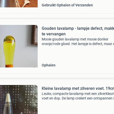
Gebruikt
Ophalen of Verzenden
Gouden lavalamp - lampje defect, makk
te vervangen
Mooie gouden lavalamp met mooie donker
oranje/rode gloed. Het lampje is defect, maar
is eenvoudig te vervangen en overal verkrijgba
zowel online als in winkels. Na vervanging wer
lavalamp
Ophalen
Kleine lavalamp met zilveren voet. 19c
Leuke, compacte lavalamp met een zilverkleur
voet en dop. De lamp creëert een ontspannen 
met zijn langzaam bewegende &#39;lava&#39;
verschillende kleuren. Ideaal voor een kinder