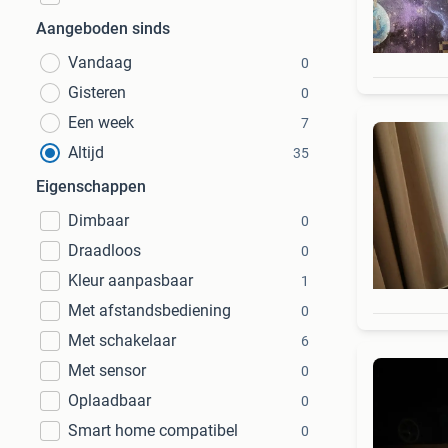
Aangeboden sinds
Vandaag
0
Gisteren
0
Een week
7
Altijd
35
Eigenschappen
Dimbaar
0
Draadloos
0
Kleur aanpasbaar
1
Met afstandsbediening
0
Met schakelaar
6
Met sensor
0
Oplaadbaar
0
Smart home compatibel
0