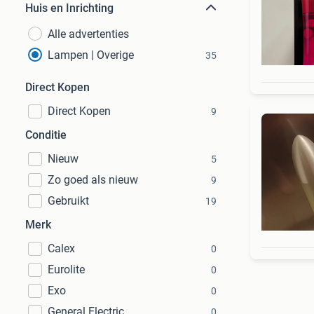
Huis en Inrichting
Alle advertenties
Lampen | Overige
35
Direct Kopen
Direct Kopen
9
Conditie
Nieuw
5
Zo goed als nieuw
9
Gebruikt
19
Merk
Calex
0
Eurolite
0
Exo
0
General Electric
0