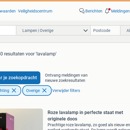
waarden
Veiligheidscentrum
Berichten
Meldingen
Lampen | Overige
A
0 resultaten
voor 'lavalamp'
Ontvang meldingen van
r je zoekopdracht
nieuwe zoekresultaten
chting
Overige
Verwijder filters
Roze lavalamp in perfecte staat met
originele doos
Prachtige roze lavalamp, zo goed als nieuw en