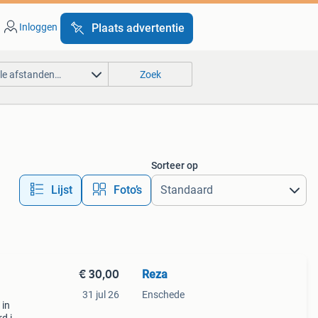
Inloggen
Plaats advertentie
lle afstanden…
Zoek
Sorteer op
Lijst
Foto’s
€ 30,00
Reza
31 jul 26
Enschede
 in