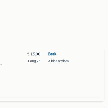
€ 15,00
Berk
1 aug 26
Alblasserdam
e
e