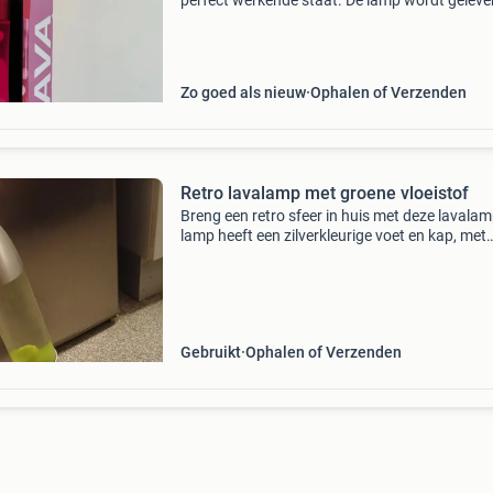
perfect werkende staat. De lamp wordt gelever
de originele verpakking, wat hem ook ideaal 
als cadeau. Voeg een retro en sfeervolle touch
Zo goed als nieuw
Ophalen of Verzenden
Retro lavalamp met groene vloeistof
Breng een retro sfeer in huis met deze lavalam
lamp heeft een zilverkleurige voet en kap, met
daartussen een glazen cilinder gevuld met gr
vloeistof. Zodra de lamp opwarmt, bewegen d
bellen
Gebruikt
Ophalen of Verzenden