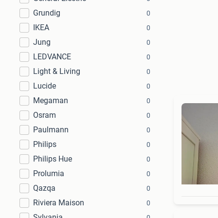
Grundig
0
IKEA
0
Jung
0
LEDVANCE
0
Light & Living
0
Lucide
0
Megaman
0
Osram
0
Paulmann
0
Philips
0
Philips Hue
0
Prolumia
0
Qazqa
0
Riviera Maison
0
Sylvania
0