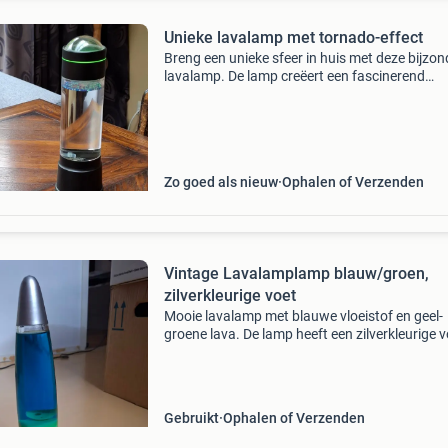
Unieke lavalamp met tornado-effect
Breng een unieke sfeer in huis met deze bijzon
lavalamp. De lamp creëert een fascinerend
tornado-effect in het water, verlicht door een
groene led-ring aan de bovenkant. De kleine b
en paarse
Zo goed als nieuw
Ophalen of Verzenden
Vintage Lavalamplamp blauw/groen,
zilverkleurige voet
Mooie lavalamp met blauwe vloeistof en geel-
groene lava. De lamp heeft een zilverkleurige v
en kap. Werkt perfect en zorgt voor een
ontspannen sfeer in elke kamer. Ideaal voor
slaapkamer, woonkamer
Gebruikt
Ophalen of Verzenden