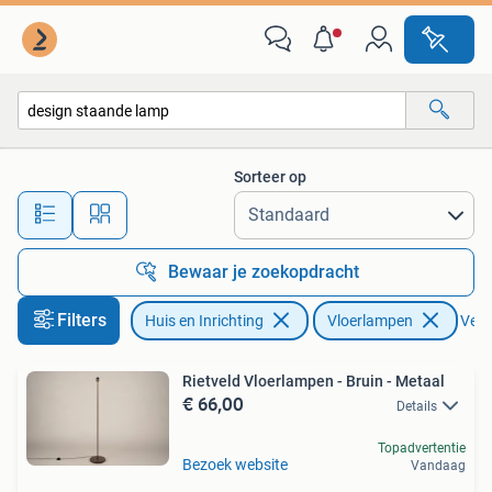
Lampen | Vloerlampen
Sorteer op
Alle afstanden…
Bewaar je zoekopdracht
Filters
Huis en Inrichting
Vloerlampen
Verwi
Rietveld Vloerlampen - Bruin - Metaal
€ 66,00
Details
Topadvertentie
Bezoek website
Vandaag