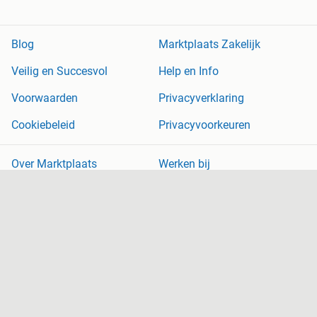
Blog
Marktplaats Zakelijk
Veilig en Succesvol
Help en Info
Voorwaarden
Privacyverklaring
Cookiebeleid
Privacyvoorkeuren
Over Marktplaats
Werken bij
Perskamer
Adevinta
2dehands
2ememain
Sitemap
Marktplaats is, voor zover wettelijk toegestaan, niet aansprakelijk
voor (gevolg)schade die voortkomt uit het gebruik van deze site,