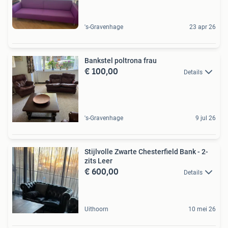
's-Gravenhage
23 apr 26
Bankstel poltrona frau
€ 100,00
Details
's-Gravenhage
9 jul 26
Stijlvolle Zwarte Chesterfield Bank - 2-
zits Leer
€ 600,00
Details
Uithoorn
10 mei 26