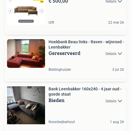
€ 500,00
Details
Ulft
22 mei 26
Hoekbank Beau links - Raven - wijnrood -
Leenbakker
Gereserveerd
Details
Biddinghuizen
3 jul 26
Bank Leenbakker 160x240 - 4 jaar oud -
goede staat
Bieden
Details
Noordwijkerhout
1 aug 26