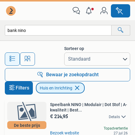
Huis en Inrichting
Sorteer op
Alle afstanden…
Bewaar je zoekopdracht
Filters
Huis en Inrichting
Speelbank NINO | Modulair | Dot Stof | A-
kwaliteit | Best...
€ 214,95
Details
De beste prijs
Topadvertentie
Bezoek website
27 jul 26