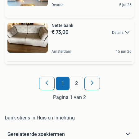
Deurne
5 jul 26
Nette bank
€ 75,00
Details
Amsterdam
15 jun 26
1
2
Pagina 1 van 2
bank stiens in Huis en Inrichting
Gerelateerde zoektermen