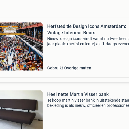
Herfsteditie Design Icons Amsterdam:
Vintage Interieur Beurs
Nieuw: design icons vindt vanaf nu twee keer 
jaar plaats (herfst en lente) als 1-daags even
Verwacht nieuwe standhouders en unieke,
hoogwaardige vintage interieurstukken. 75
Professionele vi
Gebruikt
Overige maten
Heel nette Martin Visser bank
Te koop martin visser bank in uitstekende staa
bekleding is als nieuw, officieel en professionee
bekleed met hoogwaardige meubelstof van de
ploeg l x b x h: ±160 x 80x 70 cm reactie alleen