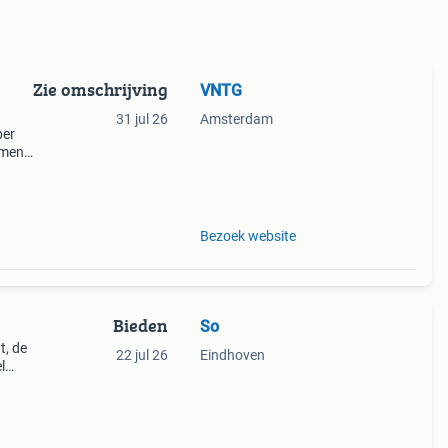
Zie omschrijving
VNTG
31 jul 26
Amsterdam
per
ement!
Bezoek website
Bieden
So
t, de
22 jul 26
Eindhoven
l
 op se