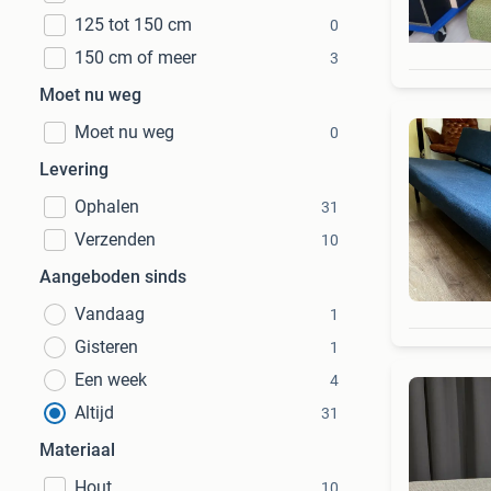
125 tot 150 cm
0
150 cm of meer
3
Moet nu weg
Moet nu weg
0
Levering
Ophalen
31
Verzenden
10
Aangeboden sinds
Vandaag
1
Gisteren
1
Een week
4
Altijd
31
Materiaal
Hout
10