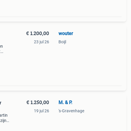
€ 1.200,00
wouter
23 jul 26
Boijl
en
t
nk is
lemaal
€ 1.250,00
M. & P.
r
19 jul 26
's-Gravenhage
artin
zijn
ogt