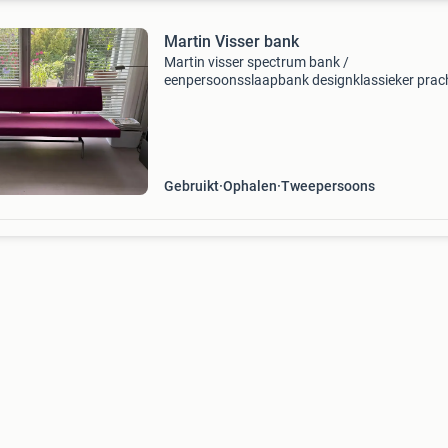
Martin Visser bank
Martin visser spectrum bank /
eenpersoonsslaapbank designklassieker prac
martin visser spectrum bank, een echte
designklassieker én tevens een
eenpersoonsslaapbank. Strak, tijdloos en perf
voo
Gebruikt
Ophalen
Tweepersoons