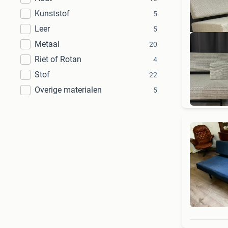
Kunststof
5
Leer
5
Metaal
20
Riet of Rotan
4
Stof
22
Ook
Overige materialen
5