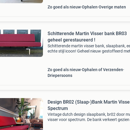
Zo goed als nieuw
Ophalen
Overige maten
Schitterende Martin Visser bank BR03
geheel gerestaureerd !
Schitterende martin visser bank, slaapbank, e
echte stijl icoon! Geheel nieuw gestoffeerd me
nieuw schuim en metalen (zigzag) veren, de ba
nog niet in gebruik geweest. Kortom, weer he
ni
Zo goed als nieuw
Ophalen of Verzenden
Driepersoons
Design BR02 (Slaap-)Bank Martin Visse
Spectrum
Vintage dutch design slaapbank, br02 door m
visser voor spectrum. De bank verkeert gezien 
leeftijd in een nette staat. De rode bekleding o