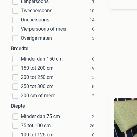
Eenpersoons
1
Tweepersoons
10
Driepersoons
14
Vierpersoons of meer
0
Overige maten
3
Breedte
Minder dan 150 cm
0
150 tot 200 cm
19
200 tot 250 cm
5
250 tot 300 cm
0
300 cm of meer
2
Diepte
Minder dan 75 cm
2
75 tot 100 cm
26
100 tot 125 cm
0