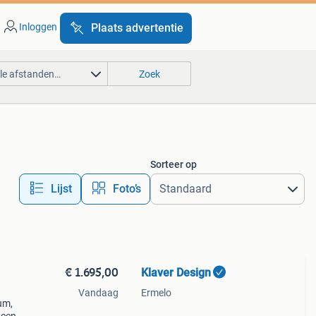
Inloggen
Plaats advertentie
lle afstanden…
Zoek
Sorteer op
Lijst
Foto’s
€ 1.695,00
Klaver Design
Vandaag
Ermelo
um,