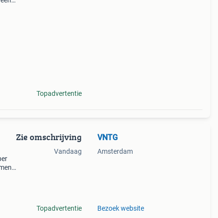
 een
dloos
Topadvertentie
Zie omschrijving
VNTG
Vandaag
Amsterdam
per
ement!
Topadvertentie
Bezoek website