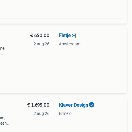
€ 650,00
Fietje :-)
2 aug 26
Amsterdam
ame
k
e
€ 1.695,00
Klaver Design
2 aug 26
Ermelo
um,
 een
dloos