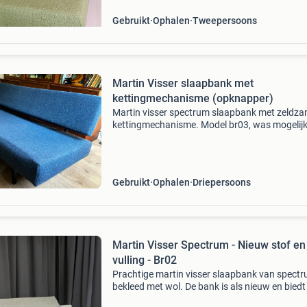
Gebruikt
Ophalen
Tweepersoons
Martin Visser slaapbank met
kettingmechanisme (opknapper)
Martin visser spectrum slaapbank met zeldz
kettingmechanisme. Model br03, was mogelij
voorheen de br33 met armleuningen (zie
bevestigingsgaten bij foto van onderzijde) dez
designklassieker uit de
Gebruikt
Ophalen
Driepersoons
Martin Visser Spectrum - Nieuw stof en
vulling - Br02
Prachtige martin visser slaapbank van spectr
bekleed met wol. De bank is als nieuw en biedt
comfortabele zit- en slaapgelegenheid. Een tij