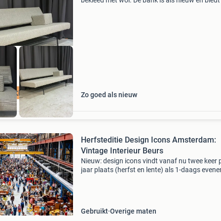
bekleed met wol. De bank is als nieuw en biedt
comfortabele zit- en slaapgelegenheid. Een tij
designstuk voor elke interieur. Bij deze bank zij
 Met Kleurkeuze
Zo goed als nieuw
Herfsteditie Design Icons Amsterdam:
Vintage Interieur Beurs
Nieuw: design icons vindt vanaf nu twee keer 
jaar plaats (herfst en lente) als 1-daags even
Verwacht nieuwe standhouders en unieke,
hoogwaardige vintage interieurstukken. 75
Professionele vi
Gebruikt
Overige maten