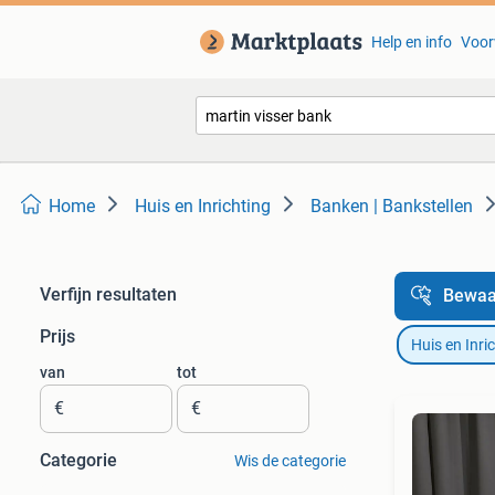
Help en info
Voor
Home
Huis en Inrichting
Banken | Bankstellen
Verfijn resultaten
Bewaa
Prijs
Huis en Inri
van
tot
€
€
Categorie
Wis de categorie