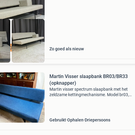
designstuk voor elke interieur. Bij deze bank zij
 Met Kleurkeuze
Zo goed als nieuw
Martin Visser slaapbank BR03/BR33
(opknapper)
Martin visser spectrum slaapbank met het
zeldzame kettingmechanisme. Model br03,
mogelijk oorspronkelijk een br33 met armleun
(zie de bevestigingsgaten op de foto van de
onderzijde). Uit de colle
Gebruikt
Ophalen
Driepersoons