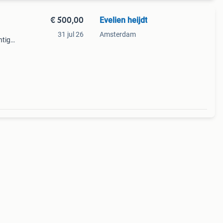
€ 500,00
Evelien heijdt
31 jul 26
Amsterdam
htige
ect