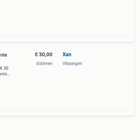
oper
€ 30,00
Xan
enie
Gisteren
Vlissingen
 € 30
 voor