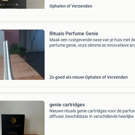
Ophalen of Verzenden
Rituals Perfume Genie
Maak een rustgevende oase van je huis met d
perfume genie, onze slimme en innovatieve a
diffuser die je op afstand met je smartphone 
bedienen. De genie heeft een geurbereik van 5
is ein
Zo goed als nieuw
Ophalen of Verzenden
genie cartridges
Nieuwe rituals genie cartridges voor de parfu
diffuser, beschikbaar in verschillende heerlijke
geuren zoals precious amber, savage garden,
sweet jasmine en suede vanilla. Perfect om je 
langdurig