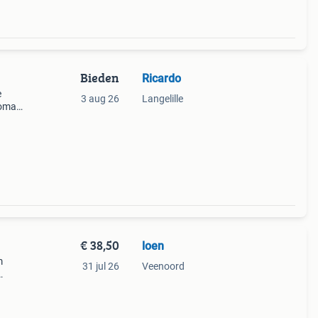
Bieden
Ricardo
e
3 aug 26
Langelille
roma
kunt
0 m²,
€ 38,50
loen
m
31 jul 26
Veenoord
huis