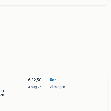
€ 32,50
Xan
4 aug 26
Vlissingen
user
ten