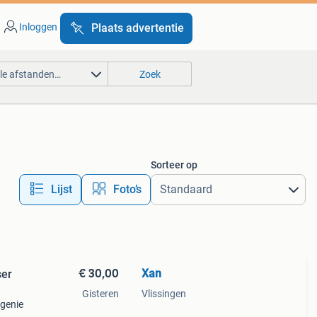
Inloggen
Plaats advertentie
lle afstanden…
Zoek
Sorteer op
Lijst
Foto’s
€ 30,00
Xan
ser
Gisteren
Vlissingen
 genie