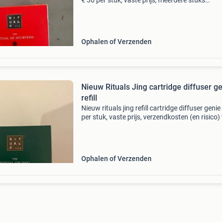
€ 30 per stuk, vaste prijs, meerdere stuks
beschikbaar verzendkosten (en risico) voor k
Ophalen of Verzenden
Nieuw Rituals Jing cartridge diffuser g
refill
Nieuw rituals jing refill cartridge diffuser genie
per stuk, vaste prijs, verzendkosten (en risico)
koper
Ophalen of Verzenden