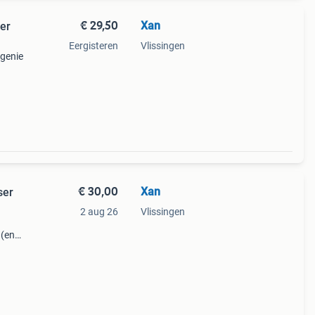
€ 29,50
Xan
ser
Eergisteren
Vlissingen
 genie
oper
€ 30,00
Xan
ser
2 aug 26
Vlissingen
 (en