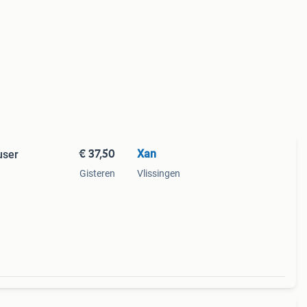
€ 37,50
Xan
user
Gisteren
Vlissingen
en