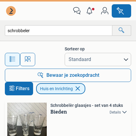
Huis en Inrichting
Sorteer op
Alle afstanden…
Bewaar je zoekopdracht
Filters
Huis en Inrichting
Schrobbelèr glaasjes - set van 4 stuks
Bieden
Details