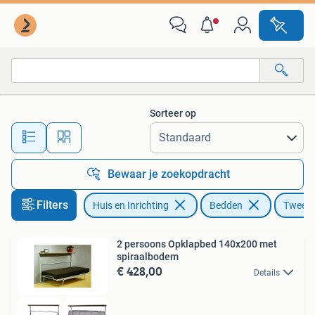
Slaapkamer | Bedden
Sorteer op
Alle afstanden…
Bewaar je zoekopdracht
Filters
Huis en Inrichting
Bedden
Tweep
2 persoons Opklapbed 140x200 met
spiraalbodem
€ 428,00
Details