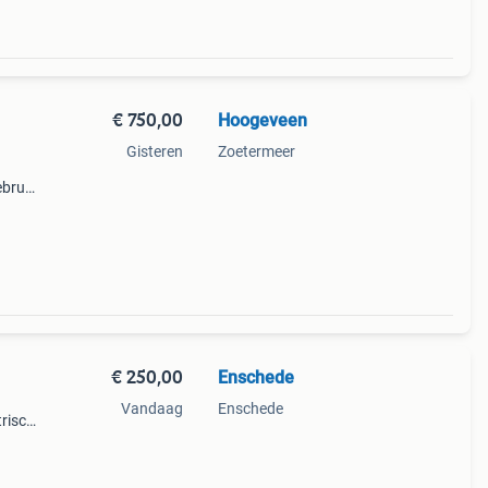
€ 750,00
Hoogeveen
Gisteren
Zoetermeer
bruik
ronde
€ 250,00
Enschede
Vandaag
Enschede
trisch
urig