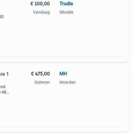
€ 100,00
Trudie
Vandaag
Silvolde
00
€ 475,00
MH
re 1
Gisteren
Woerden
and
s 48
aar
 is