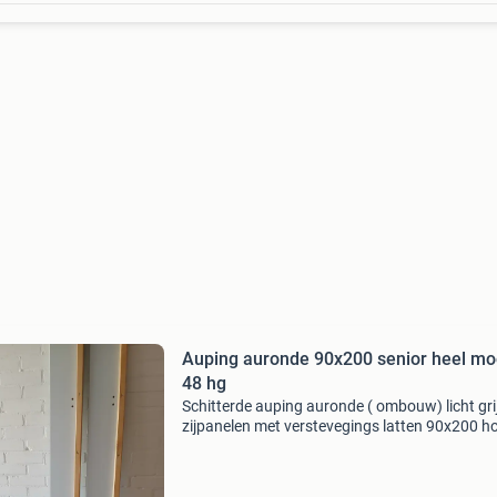
Auping auronde 90x200 senior heel mo
48 hg
Schitterde auping auronde ( ombouw) licht gri
zijpanelen met verstevegings latten 90x200 h
48 nw 1000 euro + bieden kan maar vanaf 275
anders geen reactie .)