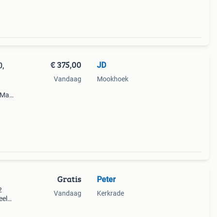
€ 375,00
JD
0,
Vandaag
Mookhoek
. Maat
ot
n- en
Gratis
Peter
2
Vandaag
Kerkrade
eel