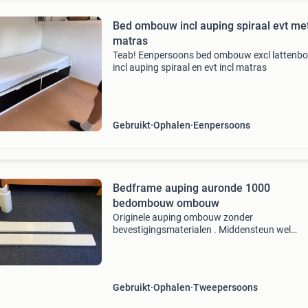
Bed ombouw incl auping spiraal evt me
matras
Teab! Eenpersoons bed ombouw excl lattenb
incl auping spiraal en evt incl matras
Gebruikt
Ophalen
Eenpersoons
Bedframe auping auronde 1000
bedombouw ombouw
Originele auping ombouw zonder
bevestigingsmaterialen . Middensteun wel
aanwezig . Het bed bevat beschadigingen , is 
overgeschilderd. Moet geschuurd en opnieuw
gelakt worden . Matrasmaat 160x200
Gebruikt
Ophalen
Tweepersoons