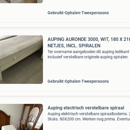
Gebruikt
Ophalen
Tweepersoons
AUPING AURONDE 3000, WIT, 180 X 21
NETJES, INCL. SPIRALEN
Ter overname aangeboden dit auping ledikant
inclusief verstelbare originele auping spiralen
is 180 bij 210 cm. Hoogte bovenzijde matras t
vloer is 48 cm. Garandeert een comfortabele i
uit
Gebruikt
Ophalen
Tweepersoons
Auping electrisch verstelbare spiraal
Auping elektrisch verstelbare spiraalbodems. 
Stuks. 80X200 cm. Werken nog prima. Eventu
incl 2 goeie matrassen en houten ombouw.
Eventueel ook nog een elektrisch verstelbare