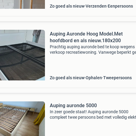
Zo goed als nieuw
Verzenden
Eenpersoons
Auping Auronde Hoog Model.Met
hoofdbord en als nieuw.180x200
Prachtig auping auronde bed te koop wegens
verkoop recreatiewoning. Vanwege beperkt ge
in ons vakantiehuis nog als nieuw. Concreet
bestaat hetgeen aangeboden uit: • auping au
ombouw in het w
Zo goed als nieuw
Ophalen
Tweepersoons
Auping auronde 5000
In zeer goede staat! Auping auronde 5000
compleet twee persoons bed met volledig elek
verstelbare lattenbodems. Ombouw is geel kle
hout. Met achterkant en 2 extra zij tafeltjes.