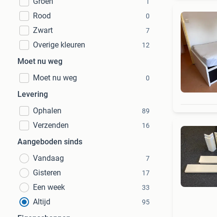
Groen
1
Rood
0
Zwart
7
Overige kleuren
12
Moet nu weg
Moet nu weg
0
Levering
Ophalen
89
Verzenden
16
Aangeboden sinds
Vandaag
7
Gisteren
17
Een week
33
Altijd
95