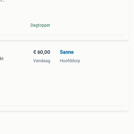
n
 De
bij
Dagtopper
€ 60,00
Sanne
kt
Vandaag
Hoofddorp
leur