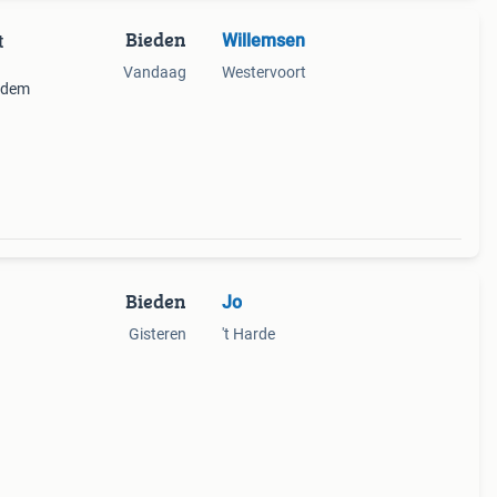
Bieden
Willemsen
t
Vandaag
Westervoort
odem
Bieden
Jo
Gisteren
't Harde
ooit