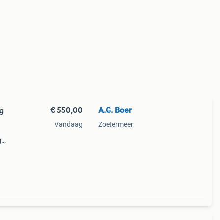
€ 550,00
A.G. Boer
og
Vandaag
Zoetermeer
g
0x200
uping