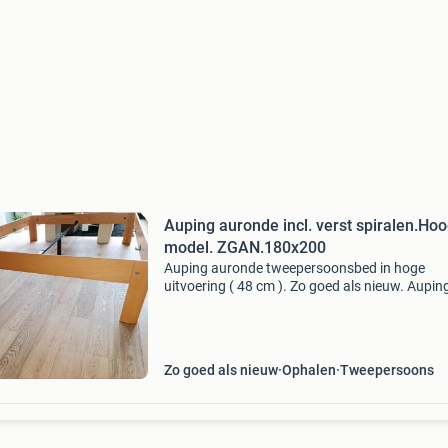
Auping auronde incl. verst spiralen.Ho
model. ZGAN.180x200
Auping auronde tweepersoonsbed in hoge
uitvoering ( 48 cm ). Zo goed als nieuw. Aupin
auronde bed ombouw in beukenkleur van 18
breed en een hoogte van 48 cm. 2 Originele a
handverstelbare s
Zo goed als nieuw
Ophalen
Tweepersoons