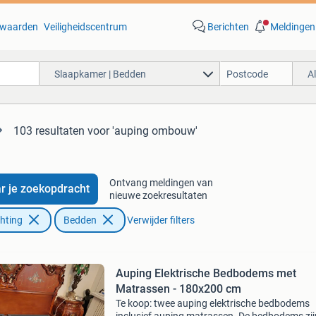
waarden
Veiligheidscentrum
Berichten
Meldingen
Slaapkamer | Bedden
A
103 resultaten
voor 'auping ombouw'
Ontvang meldingen van
r je zoekopdracht
nieuwe zoekresultaten
chting
Bedden
Verwijder filters
Auping Elektrische Bedbodems met
Matrassen - 180x200 cm
Te koop: twee auping elektrische bedbodems