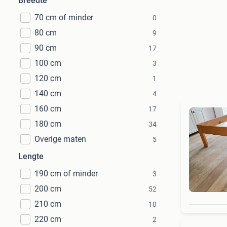
Breedte
70 cm of minder
0
80 cm
9
90 cm
17
100 cm
3
120 cm
1
140 cm
4
160 cm
17
180 cm
34
Overige maten
5
Lengte
190 cm of minder
3
200 cm
52
210 cm
10
220 cm
2