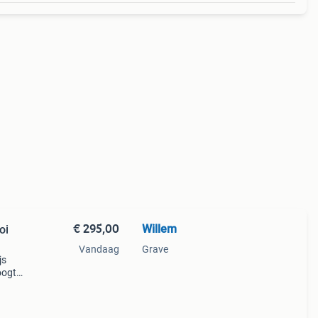
€ 295,00
Willem
oi
Vandaag
Grave
js
oogte
 (