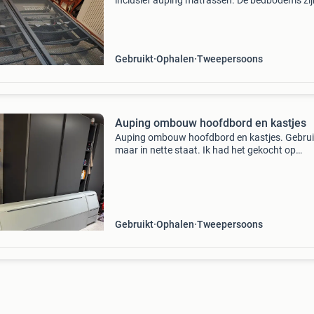
inclusief auping matrassen. De bedbodems zij
verstelbaar, wat zorgt voor optimaal comfort.
totale afmeting van het bed is 2.00 Meter lang 
1.80 Meter
Gebruikt
Ophalen
Tweepersoons
Auping ombouw hoofdbord en kastjes
Auping ombouw hoofdbord en kastjes. Gebrui
maar in nette staat. Ik had het gekocht op
marktplaats maar het past helaas niet in mijn
kamer. Mijn plan was om het in een moderne k
te verven, dus zo
Gebruikt
Ophalen
Tweepersoons