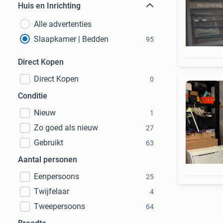
Huis en Inrichting
Alle advertenties
Slaapkamer | Bedden
95
Direct Kopen
Direct Kopen
0
Conditie
Nieuw
1
Zo goed als nieuw
27
Gebruikt
63
Aantal personen
Eenpersoons
25
Twijfelaar
4
Tweepersoons
64