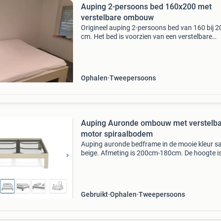
Auping 2-persoons bed 160x200 met
verstelbare ombouw
Origineel auping 2-persoons bed van 160 bij 2
cm. Het bed is voorzien van een verstelbare
bodems,wat zorgt voor extra comfort en
flexibiliteit. Ideaal voor een goede nachtrust.
Ophalen
Tweepersoons
Auping Auronde ombouw met verstelba
motor spiraalbodem
Auping auronde bedframe in de mooie kleur s
beige. Afmeting is 200cm-180cm. De hoogte i
cm. De spiraal bodem is met de hand verstelb
aan hoofdeind en voeteneind. Het ruggedeelte
verstelba
Gebruikt
Ophalen
Tweepersoons