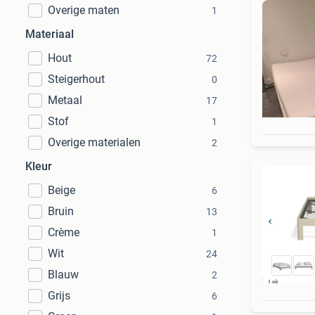
Overige maten
1
Materiaal
Hout
72
Steigerhout
0
Metaal
17
Stof
1
Overige materialen
2
Kleur
Beige
6
Bruin
13
Crème
1
Wit
24
Blauw
2
Grijs
6