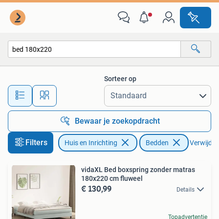
Slaapkamer | Bedden
Sorteer op
Alle afstanden…
Bewaar je zoekopdracht
Filters
Huis en Inrichting
Bedden
Verwijder 
vidaXL Bed boxspring zonder matras
180x220 cm fluweel
€ 130,99
Details
Topadvertentie