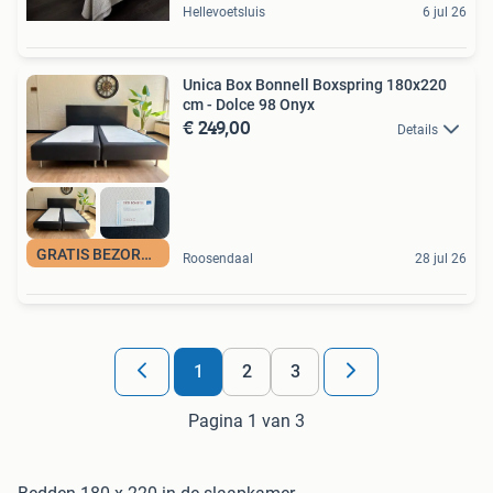
Hellevoetsluis
6 jul 26
Unica Box Bonnell Boxspring 180x220
cm - Dolce 98 Onyx
€ 249,00
Details
GRATIS BEZORGD
Roosendaal
28 jul 26
1
2
3
Pagina 1 van 3