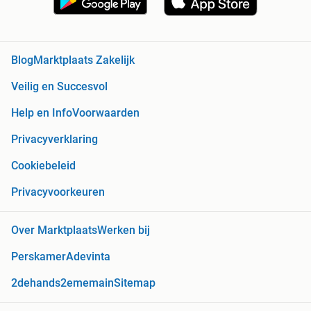
Blog
Marktplaats Zakelijk
Veilig en Succesvol
Help en Info
Voorwaarden
Privacyverklaring
Cookiebeleid
Privacyvoorkeuren
Over Marktplaats
Werken bij
Perskamer
Adevinta
2dehands
2ememain
Sitemap