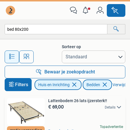
Slaapkamer | Bedden
Sorteer op
Alle afstanden…
Bewaar je zoekopdracht
Filters
Huis en Inrichting
Bedden
Verwijder 
Lattenbodem 26 lats ijzersterk!!
€ 69,00
Details
Topadvertentie