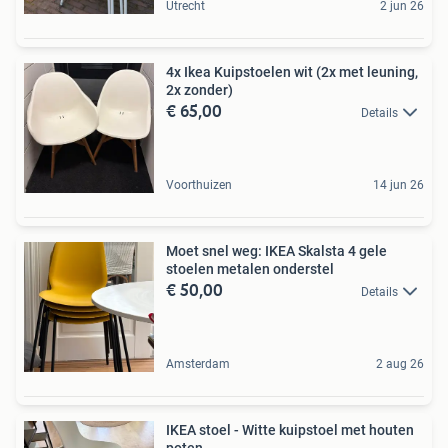
Utrecht
2 jun 26
4x Ikea Kuipstoelen wit (2x met leuning,
2x zonder)
€ 65,00
Details
Voorthuizen
14 jun 26
Moet snel weg: IKEA Skalsta 4 gele
stoelen metalen onderstel
€ 50,00
Details
Amsterdam
2 aug 26
IKEA stoel - Witte kuipstoel met houten
poten