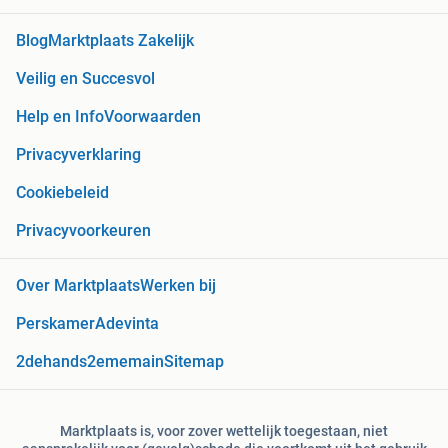
Blog
Marktplaats Zakelijk
Veilig en Succesvol
Help en Info
Voorwaarden
Privacyverklaring
Cookiebeleid
Privacyvoorkeuren
Over Marktplaats
Werken bij
Perskamer
Adevinta
2dehands
2ememain
Sitemap
Marktplaats is, voor zover wettelijk toegestaan, niet