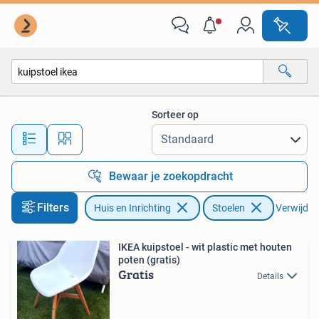
Stoelen
Sorteer op
Alle afstanden…
Bewaar je zoekopdracht
Filters
Huis en Inrichting
Stoelen
Verwijder 
IKEA kuipstoel - wit plastic met houten
poten (gratis)
Gratis
Details