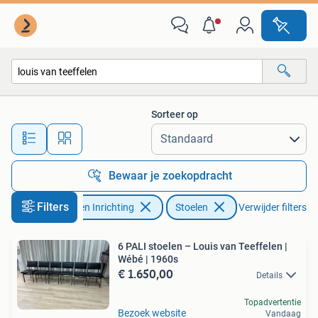
Stoelen
Sorteer op
Alle afstanden…
Bewaar je zoekopdracht
Filters
Huis en Inrichting
Stoelen
Verwijder filters
6 PALI stoelen – Louis van Teeffelen |
Wébé | 1960s
€ 1.650,00
Details
Topadvertentie
Bezoek website
Vandaag