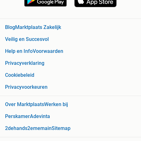
Blog
Marktplaats Zakelijk
Veilig en Succesvol
Help en Info
Voorwaarden
Privacyverklaring
Cookiebeleid
Privacyvoorkeuren
Over Marktplaats
Werken bij
Perskamer
Adevinta
2dehands
2ememain
Sitemap