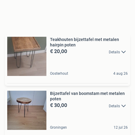
Teakhouten bijzettafel met metalen
hairpin poten
€ 20,00
Details
Oosterhout
4 aug 26
Bijzettafel van boomstam met metalen
poten
€ 30,00
Details
Groningen
12 jul 26