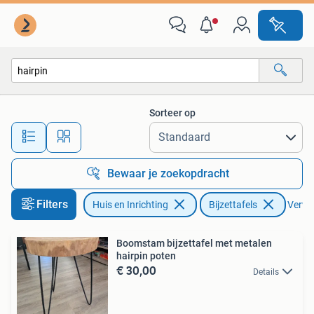
Tafels | Bijzettafels
Sorteer op
Alle afstanden…
Bewaar je zoekopdracht
Filters
Huis en Inrichting
Bijzettafels
Verwij
Boomstam bijzettafel met metalen
hairpin poten
€ 30,00
Details