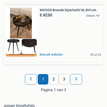
WOOOD Bounds bijzettafel M, Ø41cm
€ 67,00
Details
Best beoordeeld
Bezoek website
30 jul 26
1
2
3
Pagina 1 van 3
gispen bijzettafels