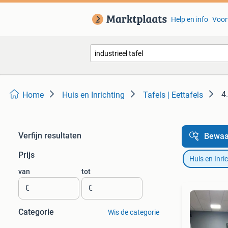
Help en info
Voor
4
Home
Huis en Inrichting
Tafels | Eettafels
Verfijn resultaten
Bewaa
Prijs
Huis en Inri
van
tot
€
€
Categorie
Wis de categorie