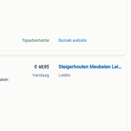
Topadvertentie
Bezoek website
€ 49,95
Steigerhouten Meubelen Leiden
Vandaag
Leiden
maken
een