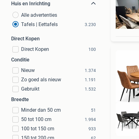
Huis en Inrichting
Alle advertenties
Tafels | Eettafels
3.230
Direct Kopen
Direct Kopen
100
Conditie
Nieuw
1.374
Zo goed als nieuw
1.191
Gebruikt
1.532
Breedte
Minder dan 50 cm
51
50 tot 100 cm
1.994
100 tot 150 cm
933
L
150 tot 200 cm
62