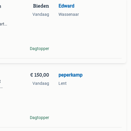
Bieden
Edward
n
Vandaag
Wassenaar
art
0,-
t
Dagtopper
€ 150,00
peperkamp
t
Vandaag
Lent
en
 87 x
Dagtopper