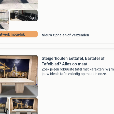
tafels.nl voor
twerk mogelijk
Nieuw
Ophalen of Verzenden
Steigerhouten Eettafel, Bartafel of
Tafelblad? Alles op maat
Zoek je een robuuste tafel met karakter? Wij 
jouw ideale tafel volledig op maat in onze
werkplaats in leiden. Of het nu gaat om een
gezellige eettafel, een hoge bartafel of alleen 
nieuw tafe