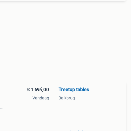
€ 1.695,00
Treetop tables
Vandaag
Balkbrug
suar
evens