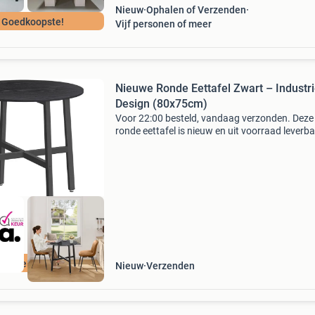
Nieuw
Ophalen of Verzenden
 Goedkoopste!
Vijf personen of meer
Nieuwe Ronde Eettafel Zwart – Industri
Design (80x75cm)
Voor 22:00 besteld, vandaag verzonden. Deze
ronde eettafel is nieuw en uit voorraad leverba
Breng een stijlvolle en functionele toevoeging
uw interieur met deze ronde eettafel in industri
ordeeld met 9+
Nieuw
Verzenden