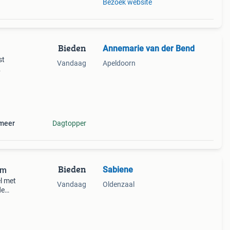
Bezoek website
Bieden
Annemarie van der Bend
st
Vandaag
Apeldoorn
l
s.
 meer
Dagtopper
Bieden
Sabiene
cm
l met
Vandaag
Oldenzaal
de
kelig
met