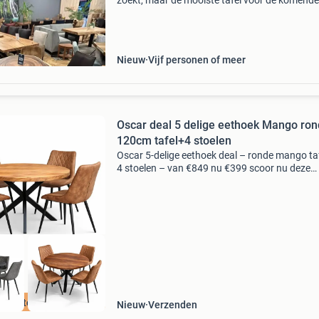
zoekt, maar de mooiste tafel voor de komende
twintig jaar. Nu bij treetop tables echte ovale 
tafels uniek omdat de spintrand doorloopt. T
zeer excl
Nieuw
Vijf personen of meer
Oscar deal 5 delige eethoek Mango ron
120cm tafel+4 stoelen
Oscar 5-delige eethoek deal – ronde mango taf
4 stoelen – van €849 nu €399 scoor nu deze
complete oscar eethoek deal! Een prachtige 5-
delige set bestaande uit een ronde mango eett
va
aagste prijs!
Nieuw
Verzenden