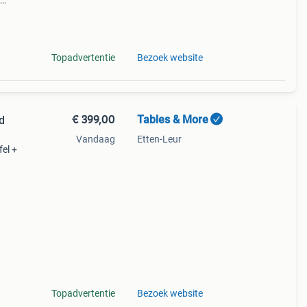
suar
evens
Topadvertentie
Bezoek website
€ 399,00
Tables & More
d
Vandaag
Etten-Leur
el +
afel
Topadvertentie
Bezoek website