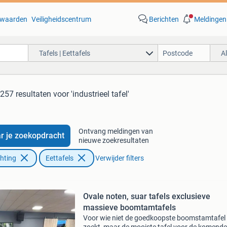
waarden
Veiligheidscentrum
Berichten
Meldingen
Tafels | Eettafels
A
.257 resultaten
voor 'industrieel tafel'
Ontvang meldingen van
r je zoekopdracht
nieuwe zoekresultaten
chting
Eettafels
Verwijder filters
Ovale noten, suar tafels exclusieve
massieve boomtamtafels
Voor wie niet de goedkoopste boomstamtafel