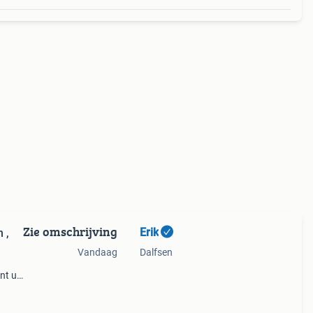
Zie omschrijving
Erik
 ,
Vandaag
Dalfsen
nt u
en