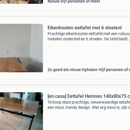
Nieuw
Vijf personen of meer
Eikenhouten eettafel met 6 stoelenl
Prachtige eikenhouten eettafel met een robuu
metalen onderstel en 6 stoelen. De tafel biedt
comfortabel plaats aan 6 personen en is ideaa
voor zowel dagelijks gebruik als gezellige diner
Het blad
Zo goed als nieuw
Ophalen
Vijf personen of
[en.casa] Eettafel Hemnes 140x80x75 
Te koop deze prachtige, nieuwwaardige eetafe
een mooi, trendy design. Wat erg mooi is, zijn 
afgeronde hoeken. Geen blauwe plekken van a
scherpe hoeken. De tafel is gemaakt van mdf 
een