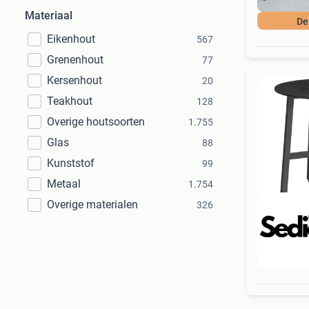
Materiaal
De
Eikenhout
567
Grenenhout
77
Kersenhout
20
Teakhout
128
Overige houtsoorten
1.755
Glas
88
Kunststof
99
Metaal
1.754
Overige materialen
326
Beo