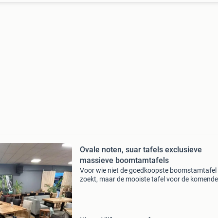
Ovale noten, suar tafels exclusieve
massieve boomtamtafels
Voor wie niet de goedkoopste boomstamtafel
zoekt, maar de mooiste tafel voor de komende
twintig jaar. Nu bij treetop tables echte ovale 
tafels uniek omdat de spintrand doorloopt. T
zeer excl