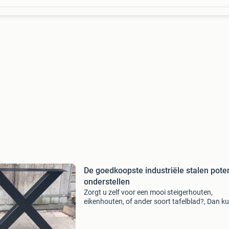
De goedkoopste industriële stalen poten
onderstellen
Zorgt u zelf voor een mooi steigerhouten,
eikenhouten, of ander soort tafelblad?, Dan ku
bij ons terecht voor uw industriële tafelpoten 
meubel frames. Kijk op www.erik-betaalbare-