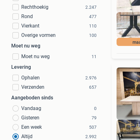
Rechthoekig
2.247
Rond
477
Vierkant
110
Overige vormen
100
maa
Moet nu weg
Moet nu weg
11
Levering
Ophalen
2.976
Verzenden
657
Aangeboden sinds
Vandaag
0
Gisteren
79
Een week
507
Altijd
2.992