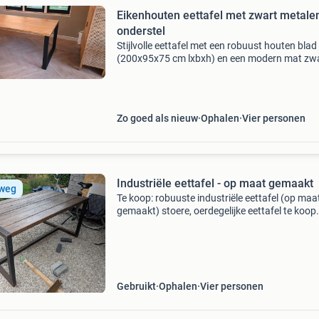
Eikenhouten eettafel met zwart metale
onderstel
Stijlvolle eettafel met een robuust houten blad
(200x95x75 cm lxbxh) en een modern mat zw
onderstel voor een top prijs! Bieden vanaf € 10
en hij is van jou! De tafel is in uitstekende staa
Zo goed als nieuw
Ophalen
Vier personen
Industriële eettafel - op maat gemaakt
 weg
Te koop: robuuste industriële eettafel (op maa
gemaakt) stoere, oerdegelijke eettafel te koop.
Destijds op maat laten maken, dus een uniek 
stevig exemplaar! Afmetingen (l x b x h): 160 x
75 c
Gebruikt
Ophalen
Vier personen