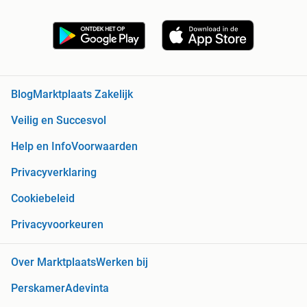
Blog
Marktplaats Zakelijk
Veilig en Succesvol
Help en Info
Voorwaarden
Privacyverklaring
Cookiebeleid
Privacyvoorkeuren
Over Marktplaats
Werken bij
Perskamer
Adevinta