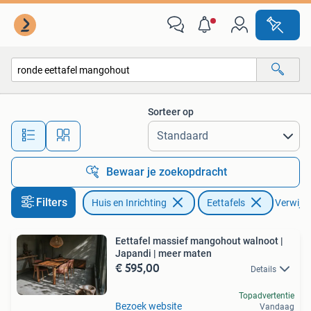
Tafels | Eettafels
Sorteer op
Alle afstanden…
Bewaar je zoekopdracht
Filters
Huis en Inrichting
Eettafels
Verwijder
Eettafel massief mangohout walnoot |
Japandi | meer maten
€ 595,00
Details
Topadvertentie
Bezoek website
Vandaag