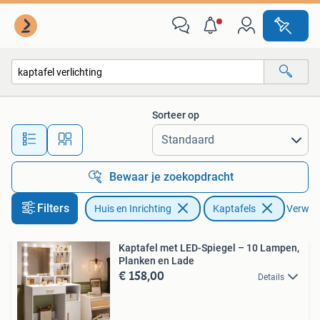
Tafels | Kaptafels
Sorteer op
Alle afstanden…
Bewaar je zoekopdracht
Filters
Huis en Inrichting
Kaptafels
Verwijde
Kaptafel met LED-Spiegel – 10 Lampen,
Planken en Lade
€ 158,00
Details