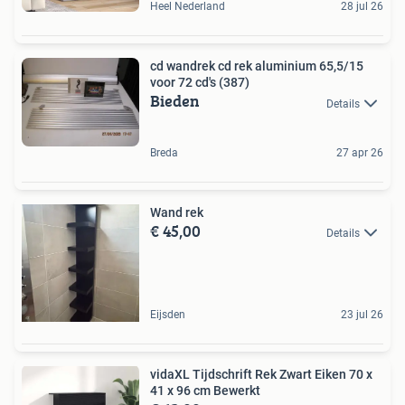
Heel Nederland
28 jul 26
cd wandrek cd rek aluminium 65,5/15
voor 72 cd's (387)
Bieden
Details
Breda
27 apr 26
Wand rek
€ 45,00
Details
Eijsden
23 jul 26
vidaXL Tijdschrift Rek Zwart Eiken 70 x
41 x 96 cm Bewerkt