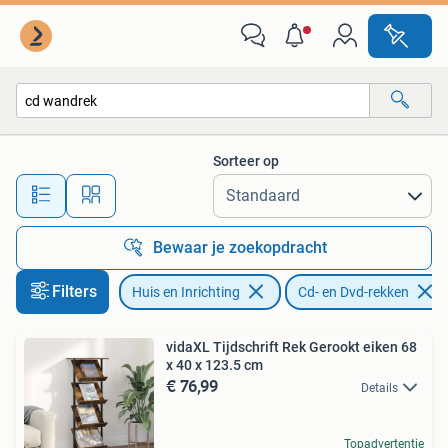
Woonaccessoires | Cd- en Dvd-rekken
Sorteer op
Alle afstanden…
Bewaar je zoekopdracht
Filters
Huis en Inrichting
Cd- en Dvd-rekken
vidaXL Tijdschrift Rek Gerookt eiken 68
x 40 x 123.5 cm
€ 76,99
Details
Topadvertentie