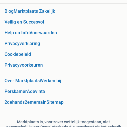
Blog
Marktplaats Zakelijk
Veilig en Succesvol
Help en Info
Voorwaarden
Privacyverklaring
Cookiebeleid
Privacyvoorkeuren
Over Marktplaats
Werken bij
Perskamer
Adevinta
2dehands
2ememain
Sitemap
Marktplaats is, voor zover wettelijk toegestaan, niet