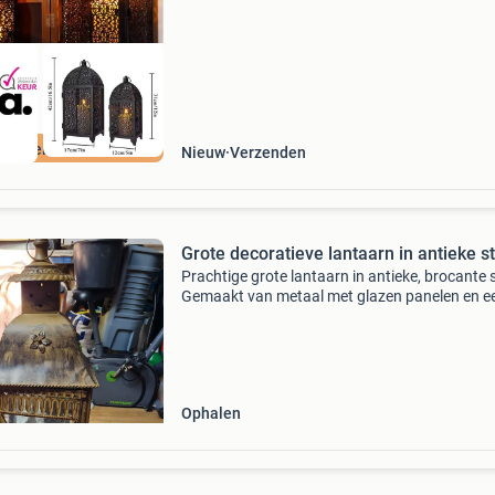
ordeeld met 9+
Nieuw
Verzenden
Grote decoratieve lantaarn in antieke sti
Prachtige grote lantaarn in antieke, brocante st
Gemaakt van metaal met glazen panelen en e
sierlijke afwerking. Perfect voor het creëren v
gezellige sfeer binnen of buiten. Geschikt voor
Ophalen