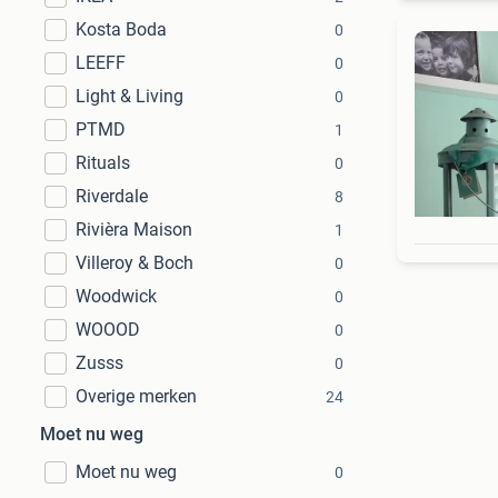
Kosta Boda
0
LEEFF
0
Light & Living
0
PTMD
1
Rituals
0
Riverdale
8
Rivièra Maison
1
Villeroy & Boch
0
Woodwick
0
WOOOD
0
Zusss
0
Overige merken
24
Moet nu weg
Moet nu weg
0