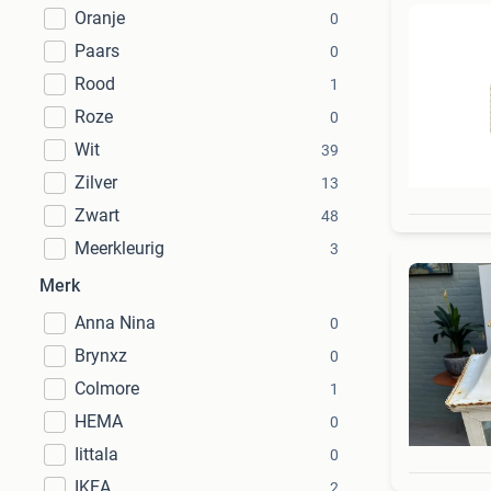
Oranje
0
Paars
0
Rood
1
Roze
0
Wit
39
Zilver
13
Zwart
48
Meerkleurig
3
Merk
Anna Nina
0
Brynxz
0
Colmore
1
HEMA
0
Iittala
0
IKEA
2