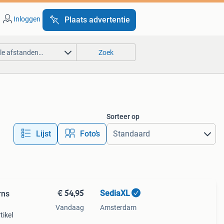
Inloggen
Plaats advertentie
lle afstanden…
Zoek
Sorteer op
Lijst
Foto’s
€ 54,95
SediaXL
rns
Vandaag
Amsterdam
tikel