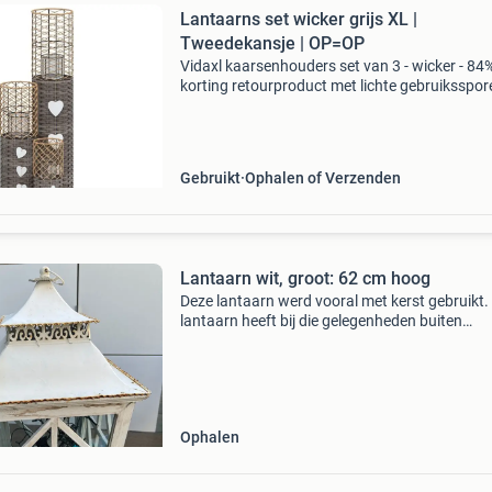
Lantaarns set wicker grijs XL |
Tweedekansje | OP=OP
Vidaxl kaarsenhouders set van 3 - wicker - 84
korting retourproduct met lichte gebruiksspor
technisch volledig in orde. Set van 3 stuks: 50
76 cm en 110 cm hoog diameter: 15 cm, 18 c
20 c
Gebruikt
Ophalen of Verzenden
Lantaarn wit, groot: 62 cm hoog
Deze lantaarn werd vooral met kerst gebruikt.
lantaarn heeft bij die gelegenheden buiten
gehangen en heeft daardoor wat vochtplekjes
opgelopen. Maar is zeker niet verrot. Met wat l
kan hij wee
Ophalen