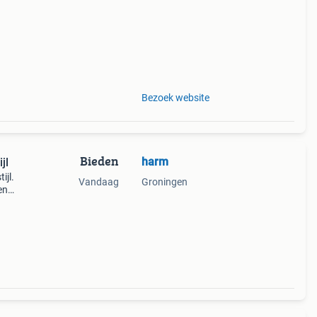
Bezoek website
Bieden
harm
jl
ijl.
Vandaag
Groningen
en
an een