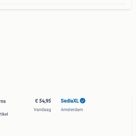
€ 54,95
SediaXL
rns
Vandaag
Amsterdam
tikel
f tuin
aar