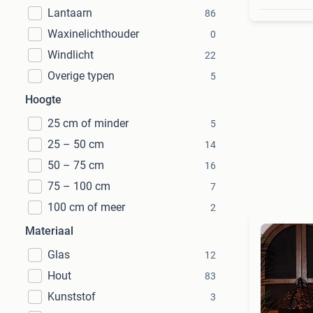
Lantaarn
86
Waxinelichthouder
0
Windlicht
22
Overige typen
5
Hoogte
25 cm of minder
5
25 – 50 cm
14
50 – 75 cm
16
75 – 100 cm
7
100 cm of meer
2
Materiaal
Glas
12
Hout
83
Kunststof
3