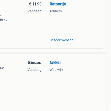
€ 11,93
Retoertje
Vandaag
Arnhem
%
en -
 cm,
m en
Bezoek website
Bieden
fakkel
 De
Vandaag
Waalwijk
iefde