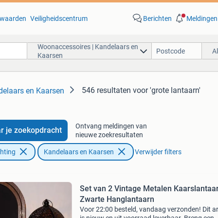
waarden
Veiligheidscentrum
Berichten
Meldingen
Woonaccessoires | Kandelaars en
A
Kaarsen
546 resultaten
voor 'grote lantaarn'
delaars en Kaarsen
Ontvang meldingen van
r je zoekopdracht
nieuwe zoekresultaten
chting
Kandelaars en Kaarsen
Verwijder filters
Set van 2 Vintage Metalen Kaarslantaa
Zwarte Hanglantaarn
Voor 22:00 besteld, vandaag verzonden! Dit ar