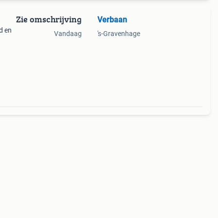
Zie omschrijving
Verbaan
d en
Vandaag
's-Gravenhage