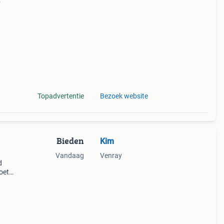
f tuin
aar
Topadvertentie
Bezoek website
Bieden
Kim
Vandaag
Venray
d
oet
graag