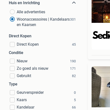
Huis en Inrichting
Alle advertenties
Woonaccessoires | Kandelaars
301
en Kaarsen
Direct Kopen
Direct Kopen
45
Beo
Conditie
Nieuw
190
Zo goed als nieuw
171
Gebruikt
82
Type
Geurverspreider
0
Kaars
5
Kandelaar
66