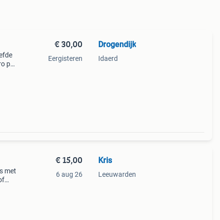
€ 30,00
Drogendijk
efde
Eergisteren
Idaerd
ro per
len.
€ 15,00
Kris
ns met
6 aug 26
Leeuwarden
of
og. Ze