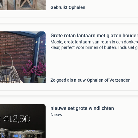
Gebruikt
Ophalen
Grote rotan lantaarn met glazen houde
Mooie, grote lantaarn van rotan in een donker
kleur, perfect voor binnen of buiten. Inclusief 
houder voor een kaars. Geeft een gezellige sfee
elke ruimte. 50 Cm hoog. Diameter 50 cm.
Zo goed als nieuw
Ophalen of Verzenden
nieuwe set grote windlichten
Nieuw