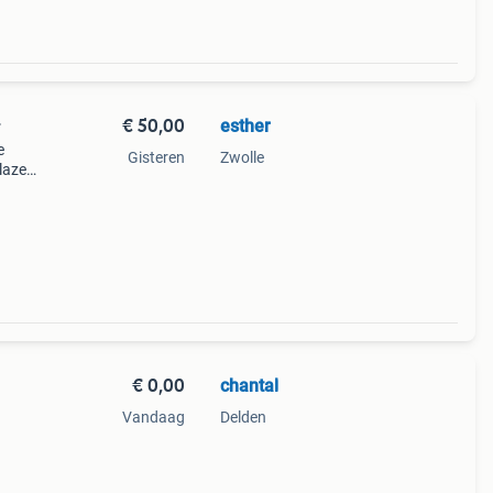
€ 50,00
esther
r
e
Gisteren
Zwolle
glazen
r in
€ 0,00
chantal
Vandaag
Delden