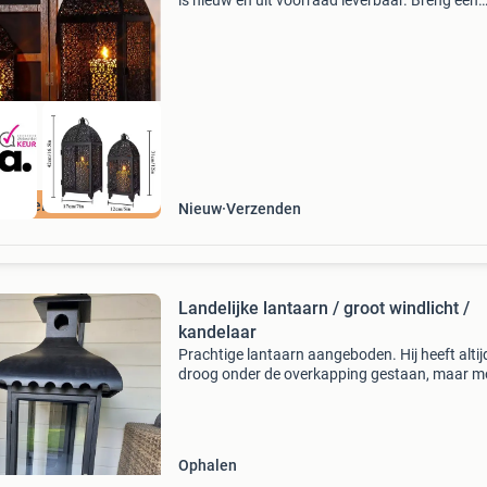
is nieuw en uit voorraad leverbaar. Breng een
warme en sfeervolle uitstraling in je interieur o
met deze set van 2 vintage metalen kaarslant
ordeeld met 9+
Nieuw
Verzenden
Landelijke lantaarn / groot windlicht /
kandelaar
Prachtige lantaarn aangeboden. Hij heeft altij
droog onder de overkapping gestaan, maar m
nu helaas ruimte maken voor wat anders. De
glazen zijn op 2 plekken gescheurd (zie foto) 
serieus bie
Ophalen