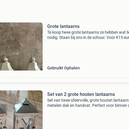
Grote lantaarns
Te koop twee grote lantaarns ze hebben wat li
nodig. Staan bij ons in de schuur. Voor €15 eu
stuk, mag je ze ophalen. Graag vandaag opha
Gebruikt
Ophalen
Set van 2 grote houten lantaarns
Set van twee sfeervolle, grote houten lantaar
metalen dak en handvat. Perfect voor binnen 
buiten om een gezellige sfeer te creëren. De
lantaarns zijn 25 bij 25 cm breed en 50 cm ho
zijn