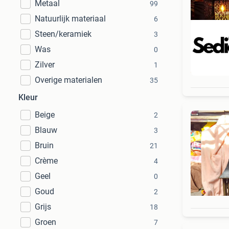
Metaal
99
Natuurlijk materiaal
6
Steen/keramiek
3
Was
0
Zilver
1
Beo
Overige materialen
35
Kleur
Beige
2
Blauw
3
Bruin
21
Crème
4
Geel
0
Goud
2
Grijs
18
Groen
7