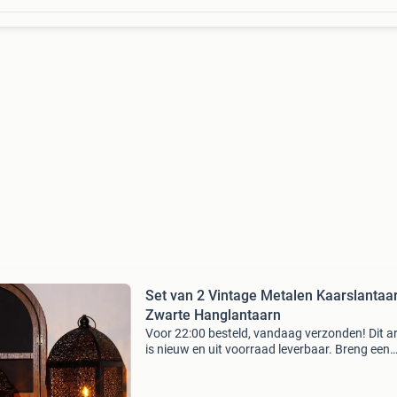
Set van 2 Vintage Metalen Kaarslantaa
Zwarte Hanglantaarn
Voor 22:00 besteld, vandaag verzonden! Dit ar
is nieuw en uit voorraad leverbaar. Breng een
warme en sfeervolle uitstraling in je interieur o
met deze set van 2 vintage metalen kaarslant