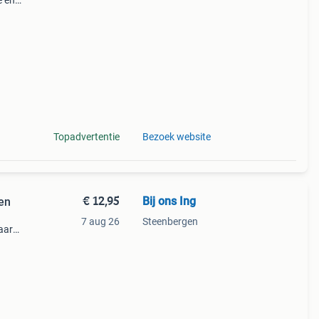
e en
lassie
Topadvertentie
Bezoek website
€ 12,95
Bij ons Ing
oen
7 aug 26
Steenbergen
aar