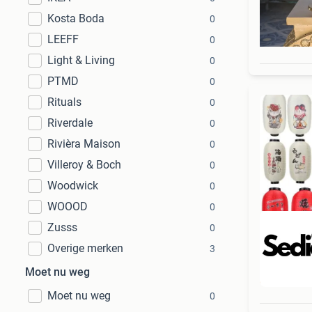
Kosta Boda
0
LEEFF
0
Light & Living
0
PTMD
0
Rituals
0
Riverdale
0
Rivièra Maison
0
Villeroy & Boch
0
Woodwick
0
WOOOD
0
Zusss
0
Overige merken
3
Moet nu weg
Beo
Moet nu weg
0