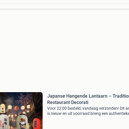
Japanse Hangende Lantaarn – Traditio
Restaurant Decorati
Voor 22:00 besteld, vandaag verzonden! Dit ar
is nieuw en uit voorraad breng een authentiek
sfeervolle uitstraling in je interieur met deze
traditionele japanse hangende lantaarn. Het k