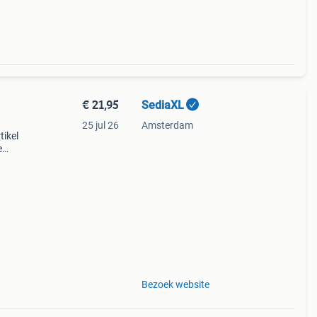
€ 21,95
SediaXL
25 jul 26
Amsterdam
tikel
e
onele
 Dez
Bezoek website