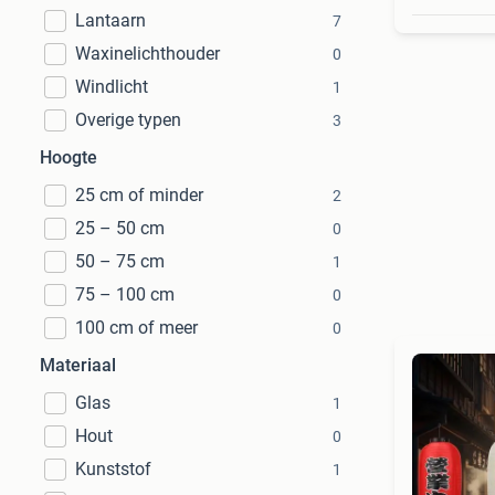
Lantaarn
7
Waxinelichthouder
0
Windlicht
1
Overige typen
3
Hoogte
25 cm of minder
2
25 – 50 cm
0
50 – 75 cm
1
75 – 100 cm
0
100 cm of meer
0
Materiaal
Glas
1
Hout
0
Kunststof
1