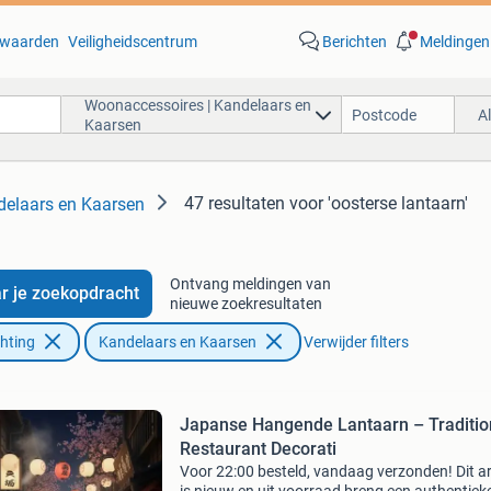
waarden
Veiligheidscentrum
Berichten
Meldingen
Woonaccessoires | Kandelaars en
A
Kaarsen
47 resultaten
voor 'oosterse lantaarn'
delaars en Kaarsen
Ontvang meldingen van
r je zoekopdracht
nieuwe zoekresultaten
chting
Kandelaars en Kaarsen
Verwijder filters
Japanse Hangende Lantaarn – Traditio
Restaurant Decorati
Voor 22:00 besteld, vandaag verzonden! Dit ar