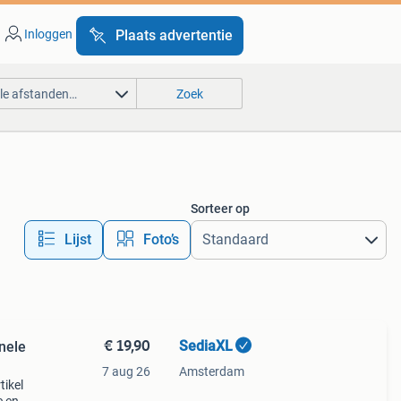
Inloggen
Plaats advertentie
lle afstanden…
Zoek
Sorteer op
Lijst
Foto’s
€ 19,90
SediaXL
nele
7 aug 26
Amsterdam
tikel