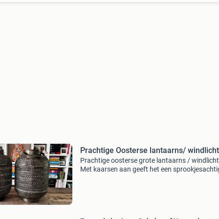
Prachtige Oosterse lantaarns/ windlich
Prachtige oosterse grote lantaarns / windlich
Met kaarsen aan geeft het een sprookjesachti
licht in het donker. Hoogte 46 cm zo goed als
gekocht bij het posthuys in bergschenhoek. M
glaze