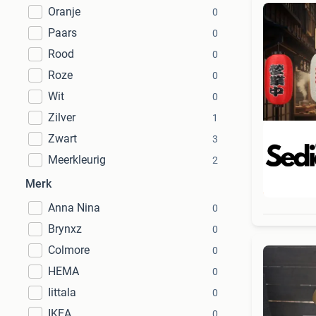
Oranje
0
Paars
0
Rood
0
Roze
0
Wit
0
Zilver
1
Zwart
3
Meerkleurig
2
Merk
Beo
Anna Nina
0
Brynxz
0
Colmore
0
HEMA
0
Iittala
0
IKEA
0