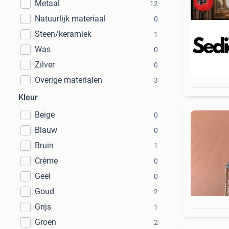
Metaal
12
Natuurlijk materiaal
0
Steen/keramiek
1
Was
0
Zilver
0
Beo
Overige materialen
3
Kleur
Beige
0
Blauw
0
Bruin
1
Crème
0
Geel
0
Goud
2
Grijs
1
Groen
2