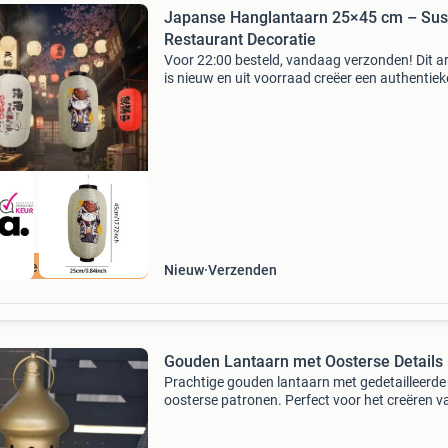
Japanse Hanglantaarn 25×45 cm – Sus
Restaurant Decoratie
Voor 22:00 besteld, vandaag verzonden! Dit ar
is nieuw en uit voorraad creëer een authentiek
aziatische sfeer met deze traditionele japanse
hangende lantaarn. Het klassieke ontwerp me
japanse p
ordeeld met 9+
Nieuw
Verzenden
Gouden Lantaarn met Oosterse Details
Prachtige gouden lantaarn met gedetailleerde
oosterse patronen. Perfect voor het creëren v
een sfeervolle ambiance, zowel binnen als buit
De lantaarn is gemaakt van metaal en heeft e