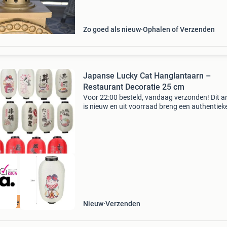
uitneembar
Zo goed als nieuw
Ophalen of Verzenden
Japanse Lucky Cat Hanglantaarn –
Restaurant Decoratie 25 cm
Voor 22:00 besteld, vandaag verzonden! Dit ar
is nieuw en uit voorraad breng een authentiek
aziatische sfeer in je interieur met deze traditi
japanse hanglantaarn met lucky cat ontwerp.
ordeeld met 9+
Nieuw
Verzenden