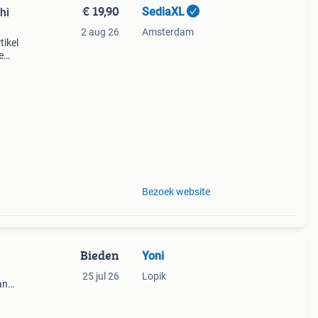
€ 19,90
SediaXL
hi
2 aug 26
Amsterdam
tikel
e
t
Bezoek website
Bieden
Yoni
25 jul 26
Lopik
an
en.
en