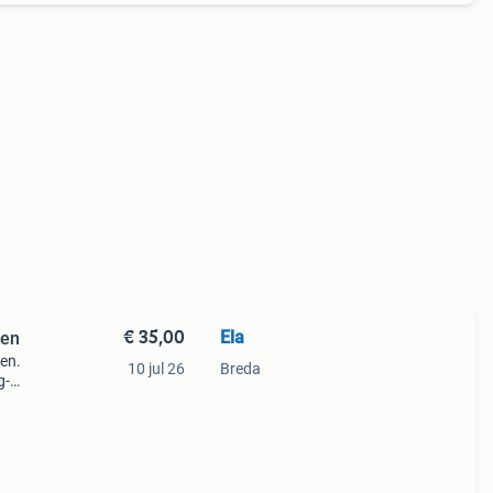
€ 35,00
Ela
ten
ten.
10 jul 26
Breda
g-
 nieuw
et