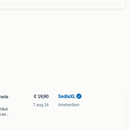
€ 19,90
SediaXL
nele
7 aug 26
Amsterdam
tikel
e en
lassie