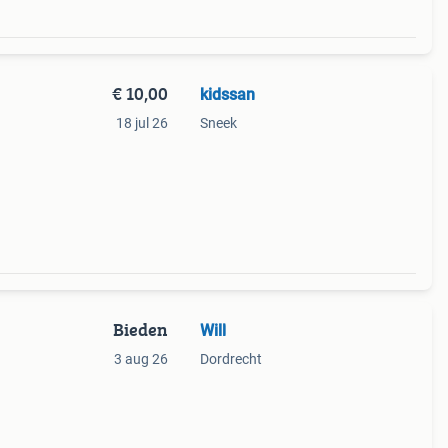
€ 10,00
kidssan
18 jul 26
Sneek
Bieden
Will
3 aug 26
Dordrecht