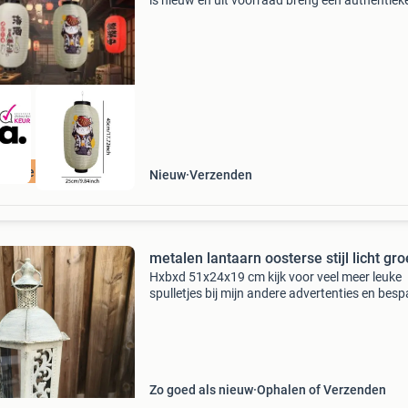
is nieuw en uit voorraad breng een authentiek
sfeervolle uitstraling in je interieur met deze
traditionele japanse hangende lantaarn. Het k
ordeeld met 9+
Nieuw
Verzenden
metalen lantaarn oosterse stijl licht gr
Hxbxd 51x24x19 cm kijk voor veel meer leuke
spulletjes bij mijn andere advertenties en besp
op verzendkosten
Zo goed als nieuw
Ophalen of Verzenden