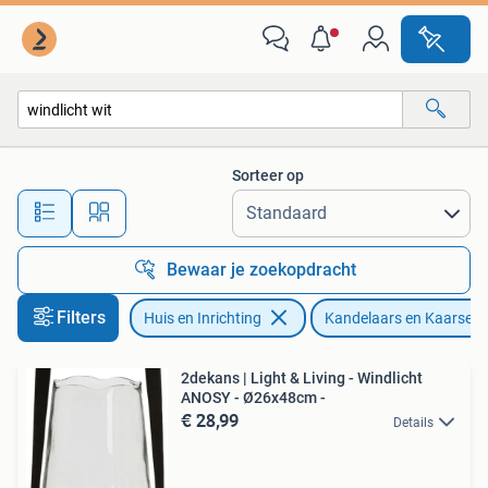
Woonaccessoires | Kandelaars en Kaarsen
Sorteer op
Alle afstanden…
Bewaar je zoekopdracht
Filters
Huis en Inrichting
Kandelaars en Kaarsen
2dekans | Light & Living - Windlicht
ANOSY - Ø26x48cm -
€ 28,99
Details