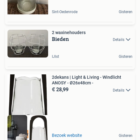
Sint-Oedenrode
Gisteren
2 waxinehouders
Bieden
Details
IJlst
Gisteren
2dekans | Light & Living - Windlicht
ANOSY - Ø26x48cm -
€ 28,99
Details
Duurzame Deal
Bezoek website
Gisteren