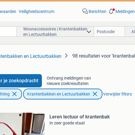
waarden
Veiligheidscentrum
Berichten
Meldingen
Woonaccessoires | Krantenbakken
A
en Lectuurbakken
98 resultaten
voor 'krantenbak
ntenbakken en Lectuurbakken
Ontvang meldingen van
r je zoekopdracht
nieuwe zoekresultaten
chting
Krantenbakken en Lectuurbakken
Verwijder filters
Leren lectuur of krantenbak
In zeer goede staat