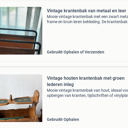
Vintage krantenbak van metaal en leer
Mooie vintage krantenbak met een zwart met
frame en bruin leren bekleding. De krantenbak
twee vakken en is perfect voor het opbergen 
tijdschriften, kranten of zelfs vinylplaten. Het l
Gebruikt
Ophalen of Verzenden
Vintage houten krantenbak met groen
lederen inleg
Mooie vintage krantenbak van hout, ideaal vo
opbergen van kranten, tijdschriften of vinylpla
De krantenbak heeft een klassieke uitstraling 
een groen lederen inleg met gouden details op
Gebruikt
Ophalen