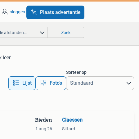
Inloggen
Plaats advertentie
lle afstanden…
Zoek
 leer'
Sorteer op
Lijst
Foto’s
Bieden
Claessen
1 aug 26
Sittard