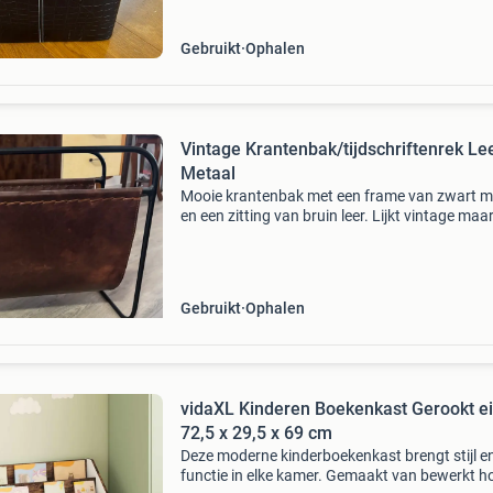
veel te koop!
Gebruikt
Ophalen
Vintage Krantenbak/tijdschriftenrek Le
Metaal
Mooie krantenbak met een frame van zwart m
en een zitting van bruin leer. Lijkt vintage maar
het niet, nieuw gekocht in woonwinkel. Ideaal
het opbergen van kranten, tijdschriften of zelf
Gebruikt
Ophalen
vidaXL Kinderen Boekenkast Gerookt e
72,5 x 29,5 x 69 cm
Deze moderne kinderboekenkast brengt stijl e
functie in elke kamer. Gemaakt van bewerkt h