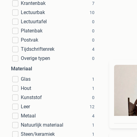
Krantenbak
7
Lectuurbak
10
Lectuurtafel
0
Platenbak
0
Postvak
0
Tijdschriftenrek
4
Overige typen
0
Materiaal
Glas
1
Hout
1
Kunststof
0
Leer
12
Metaal
4
Natuurlijk materiaal
1
Steen/keramiek
1