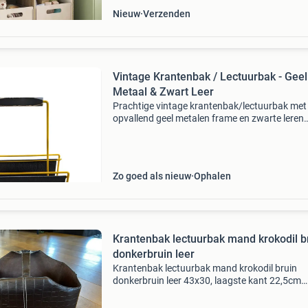
Nieuw
Verzenden
Vintage Krantenbak / Lectuurbak - Geel
Metaal & Zwart Leer
Prachtige vintage krantenbak/lectuurbak met
opvallend geel metalen frame en zwarte leren
bekleding. Dit item is perfect voor het opberg
tijdschriften, kranten of zelfs vinylplaten. Een st
Zo goed als nieuw
Ophalen
Krantenbak lectuurbak mand krokodil b
donkerbruin leer
Krantenbak lectuurbak mand krokodil bruin
donkerbruin leer 43x30, laagste kant 22,5cm
leerlook, geen echt leer check ook mijn andere
advertenties even, wij zijn verhuisd en ik heb h