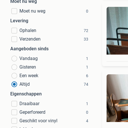
Moet nu weg
Moet nu weg
0
Levering
Ophalen
72
Verzenden
33
Aangeboden sinds
Vandaag
1
Gisteren
1
Een week
6
Altijd
74
Eigenschappen
Draaibaar
1
Geperforeerd
0
Geschikt voor vinyl
4