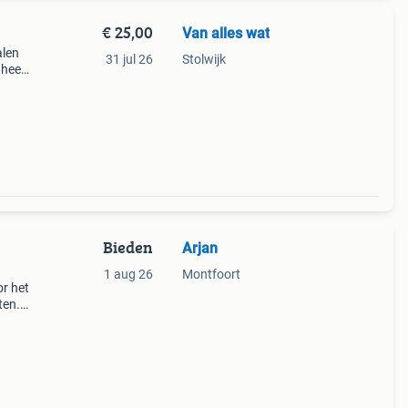
€ 25,00
Van alles wat
alen
31 jul 26
Stolwijk
 heeft
van
eer
Bieden
Arjan
1 aug 26
Montfoort
or het
ten.
met
 d