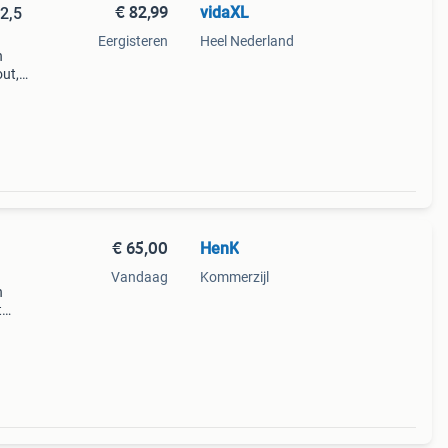
€ 82,99
vidaXL
2,5
Eergisteren
Heel Nederland
n
out,
dige
in
€ 65,00
HenK
Vandaag
Kommerzijl
n
t
. Het
ode