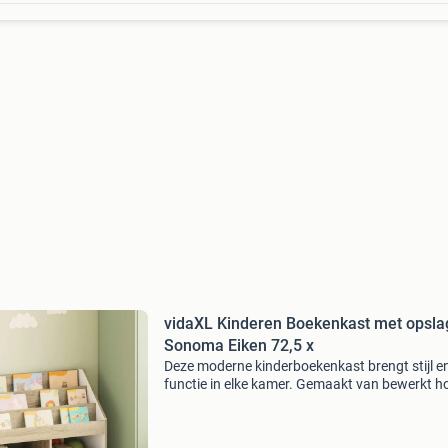
vidaXL Kinderen Boekenkast met opsla
Sonoma Eiken 72,5 x
Deze moderne kinderboekenkast brengt stijl e
functie in elke kamer. Gemaakt van bewerkt h
heeft hij een eigentijdse uitstraling. De eenvou
vorm past in elke inrichtingsstijl, of het nu de k