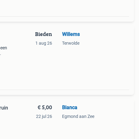
Bieden
Willems
1 aug 26
Terwolde
 een
en van
ijl
€ 5,00
Bianca
ruin
22 jul 26
Egmond aan Zee
eel