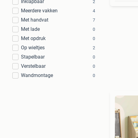
Inklapbaar
2
Meerdere vakken
4
Met handvat
7
Met lade
0
Met opdruk
0
Op wieltjes
2
Stapelbaar
0
Verstelbaar
0
Wandmontage
0