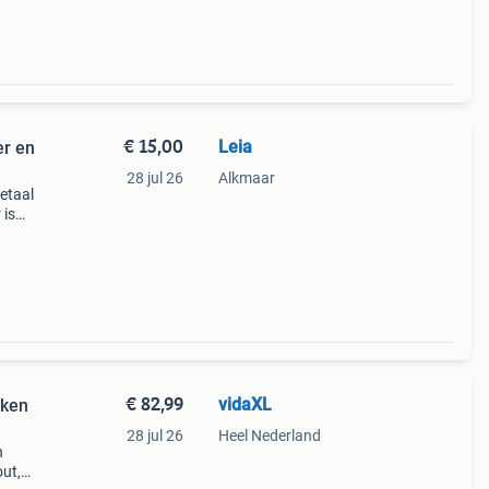
€ 15,00
Leia
er en
28 jul 26
Alkmaar
etaal
 is
 voor
s
€ 82,99
vidaXL
iken
28 jul 26
Heel Nederland
n
out,