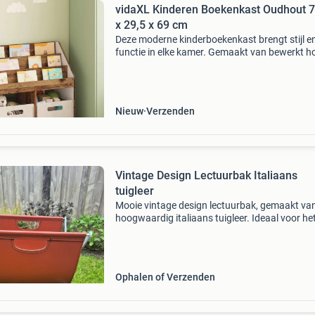
vidaXL Kinderen Boekenkast Oudhout 7
x 29,5 x 69 cm
Deze moderne kinderboekenkast brengt stijl e
functie in elke kamer. Gemaakt van bewerkt h
heeft hij een eigentijdse uitstraling. De eenvou
vorm past in elke inrichtingsstijl, of het nu de k
Nieuw
Verzenden
Vintage Design Lectuurbak Italiaans
tuigleer
Mooie vintage design lectuurbak, gemaakt va
hoogwaardig italiaans tuigleer. Ideaal voor he
opbergen van tijdschriften, kranten of boeken
leer heeft een warme uitstraling in een bruin/r
kleur
Ophalen of Verzenden