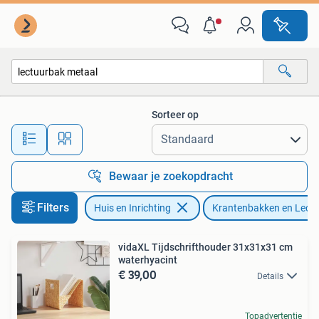
Woonaccessoires | Krantenbakken en Lectuurbakken
Sorteer op
Alle afstanden…
Bewaar je zoekopdracht
Filters
Huis en Inrichting
Krantenbakken en Lect
vidaXL Tijdschrifthouder 31x31x31 cm
waterhyacint
€ 39,00
Details
Topadvertentie