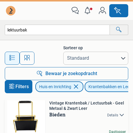
Woonaccessoires | Krantenbakken en Lectuurbakken
Sorteer op
Alle afstanden…
Bewaar je zoekopdracht
Filters
Huis en Inrichting
Krantenbakken en Lect
Vintage Krantenbak / Lectuurbak - Geel
Metaal & Zwart Leer
Bieden
Details
Dagtopper