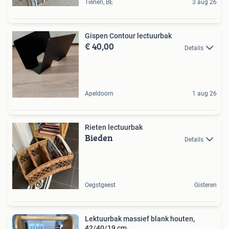
Tienen, BE
3 aug 26
Gispen Contour lectuurbak
€ 40,00
Details
Apeldoorn
1 aug 26
Rieten lectuurbak
Bieden
Details
Oegstgeest
Gisteren
Lektuurbak massief blank houten,
42/40/19 cm